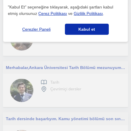
"Kabul Et" seçeneğine tıklayarak, aşağıdaki şartları kabul
etmiş olursunuz
Çerez Politikası
ve
Gizlilik Politikası
.
Özverili, disiplinli ve sabırlı bir insanım. Ortaokul,lise,mezun öğrencilere hitap ediyorum
Çerezler Paneli
Kabul et
Tarih
Çevrimiçi dersler
Merhabalar, ​Ankara Üniversitesi Tarih Bölümü mezunuyum ve şu an yine Ankara Üniversitesi Türk İnkılap Tarihi Enstitüsü’nde yüksek
Tarih
Çevrimiçi dersler
Tarih dersinde başarlıyım. Kamu yönetimi bölümü son sınıf öğrencisiyim. Ortaokul ve lise düzeyindeki arkadaşlarla ilgileniyorum.