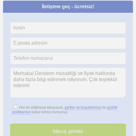
İletişime geç - ücretsiz!
Her iki düğmeye tıklayarak,
şartlar ve koşullarımızı
ile
gizlilik
politikamızı
kabul etmiş olursunuz