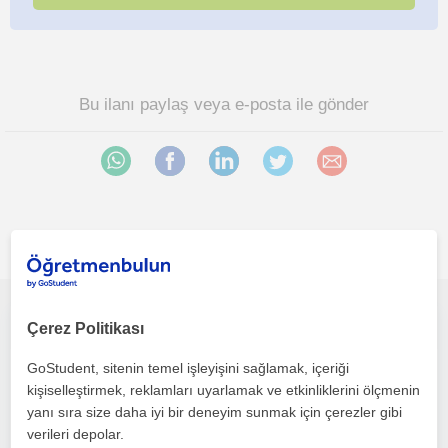
Bu ilanı paylaş veya e-posta ile gönder
İlgini çekebilecek diğer online Tarih öğretmenleri
SOSYAL BİLGİLER ONLİNE ÖZEL DERS
Çerez Politikası
GoStudent, sitenin temel işleyişini sağlamak, içeriği
Tarih
kişiselleştirmek, reklamları uyarlamak ve etkinliklerini ölçmenin
Çevrimiçi dersler
yanı sıra size daha iyi bir deneyim sunmak için çerezler gibi
verileri depolar.