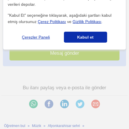
verileri depolar.
"Kabul Et" seçeneğine tıklayarak, aşağıdaki şartları kabul
etmiş olursunuz
Çerez Politikası
ve
Gizlilik Politikası
.
Her iki düğmeye tıklayarak,
şartlar ve koşullarımızı
ile
gizlilik
politikamızı
kabul etmiş olursunuz
Çerezler Paneli
Kabul et
Bu ilanı paylaş veya e-posta ile gönder
Öğretmen bul
Müzik
Afyonkarahisar sehri