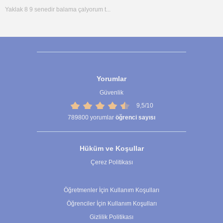
Yaklak 8 9 senedir balama çalyorum t...
Yorumlar
Güvenlik
9,5/10
789800
yorumlar
öğrenci sayısı
Hüküm ve Koşullar
Çerez Politikası
Çerez Ayarları
Öğretmenler İçin Kullanım Koşulları
Öğrenciler İçin Kullanım Koşulları
Gizlilik Politikası