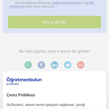
Her iki düğmeye tıklayarak,
şartlar ve koşullarımızı
ile
gizlilik
politikamızı
kabul etmiş olursunuz
Bu ilanı paylaş veya e-posta ile gönder
Ankara sehri bölgesinde ilginizi çekebilecek diğer Piyano
öğretmenleri
Çerez Politikası
GoStudent, sitenin temel işleyişini sağlamak, içeriği