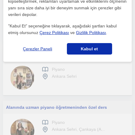
Her yaştan öğrenciye piyano dersi veriyorum!
kişiselleştirmek, reklamları uyarlamak ve etkinliklerini ölçmenin
yanı sıra size daha iyi bir deneyim sunmak için çerezler gibi
verileri depolar.
Piyano
Ankara Sehri, Çankaya An...
"Kabul Et" seçeneğine tıklayarak, aşağıdaki şartları kabul
etmiş olursunuz
Çerez Politikası
ve
Gizlilik Politikası
.
Çerezler Paneli
Kabul et
Müzik öğretmeninden online piyano dersi
Piyano
Ankara Sehri
Alanında uzman piyano öğretmeninden özel ders
Piyano
Ankara Sehri, Çankaya (A...