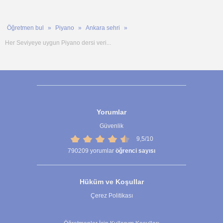
Öğretmen bul
Piyano
Ankara sehri
Her Seviyeye uygun Piyano dersi veri...
Yorumlar
Güvenlik
9,5/10
790209
yorumlar
öğrenci sayısı
Hüküm ve Koşullar
Çerez Politikası
Çerez Ayarları