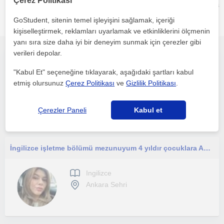
Çerez Politikası
Mahallesi, Sincan, Ulubatli Hasan Mahallesi, Beytepe, Baglica
(Ankara) bölgesinde ilginizi çekebilecek diğer Ingilizce
GoStudent, sitenin temel işleyişini sağlamak, içeriği
öğretmenleri
kişiselleştirmek, reklamları uyarlamak ve etkinliklerini ölçmenin
yanı sıra size daha iyi bir deneyim sunmak için çerezler gibi
verileri depolar.
Ted üniversitesi İngilizce öğretmenliği mezunuyum. İngilizce dersi vermekteyim. Ankara’da online ve yüz yüze
"Kabul Et" seçeneğine tıklayarak, aşağıdaki şartları kabul
etmiş olursunuz
Çerez Politikası
ve
Gizlilik Politikası
.
Ingilizce
Ankara Sehri, Altindag, ...
Çerezler Paneli
Kabul et
İngilizce işletme bölümü mezunuyum 4 yıldır çocuklara Ankara’da hem yüz yüze hem online ders veriyorum
Ingilizce
Ankara Sehri