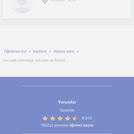
Ankara Sehri
Öğretmen bul
Ingilizce
Ankara sehri
Her yata örenmeye açk olan ve hevesl...
Yorumlar
Güvenlik
9,5/10
790212
yorumlar
öğrenci sayısı