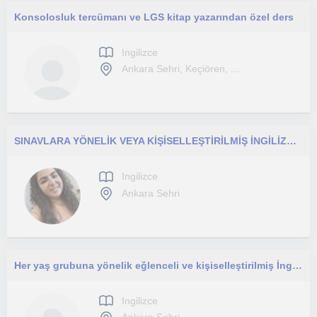
Konsolosluk tercümanı ve LGS kitap yazarından özel ders
Ingilizce
Ankara Sehri, Keçiören, ...
SINAVLARA YÖNELİK VEYA KİŞİSELLEŞTİRİLMİŞ İNGİLİZCE DERSLERİ
Ingilizce
Ankara Sehri
Her yaş grubuna yönelik eğlenceli ve kişiselleştirilmiş İngilizce dersleri
Ingilizce