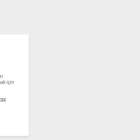
rı
ak için
rez