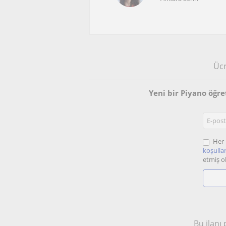
Ücr
Yeni bir Piyano öğr
Her 
koşullar
etmiş o
Bu ilanı