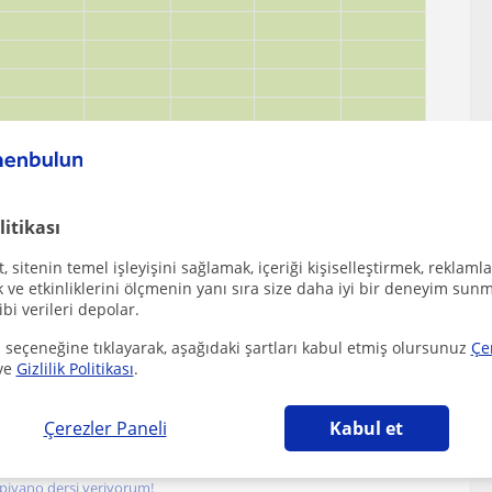
litikası
 sitenin temel işleyişini sağlamak, içeriği kişiselleştirmek, reklamla
ve etkinliklerini ölçmenin yanı sıra size daha iyi bir deneyim sunm
ibi verileri depolar.
 seçeneğine tıklayarak, aşağıdaki şartları kabul etmiş olursunuz
Çe
ve
Gizlilik Politikası
.
Mamak bölgesinde ilginizi çekebilecek diğer Piyano
Çerezler Paneli
Kabul et
piyano dersi veriyorum!