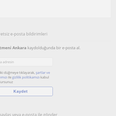
etsiz e-posta bildirimleri
etmeni Ankara
kaydolduğunda bir e-posta al.
iki düğmeye tıklayarak,
şartlar ve
ımızı
ile
gizlilik politikamızı
kabul
lursunuz
 paylaş veya e-posta ile gönder