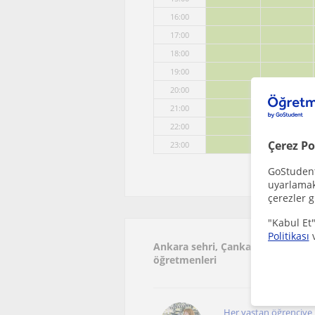
16:00
17:00
18:00
19:00
20:00
21:00
22:00
Çerez Po
23:00
GoStudent,
uyarlamak 
çerezler g
"Kabul Et"
Politikası
Ankara sehri, Çankaya (Ankara), 
öğretmenleri
Her yaştan öğrenciye 