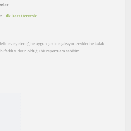
yeler
at
İlk Ders Ücretsiz
efine ve yeteneğine uygun şekilde çalışıyor, zevklerine kulak
bi farklı türlerin olduğu bir repertuara sahibim.