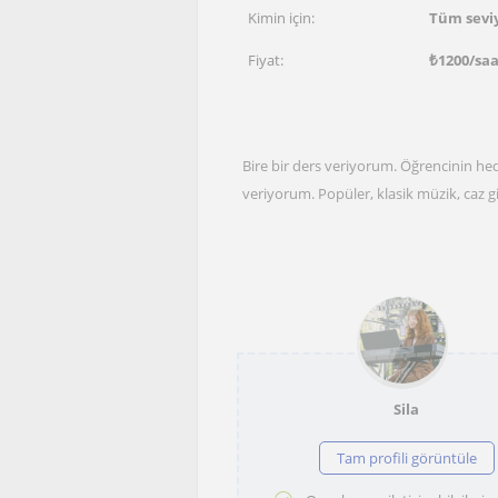
Kimin için:
Tüm sevi
Fiyat:
₺
1200
/sa
Bire bir ders veriyorum. Öğrencinin hed
veriyorum. Popüler, klasik müzik, caz gi
Sila
Tam profili görüntüle