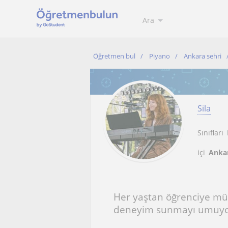
Ara
Öğretmen bul
Piyano
Ankara sehri
Sila
Sınıfları
içi
Ankar
Her yaştan öğrenciye müzi
deneyim sunmayı umuy