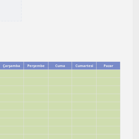
Çarşamba
Perşembe
Cuma
Cumartesi
Pazar