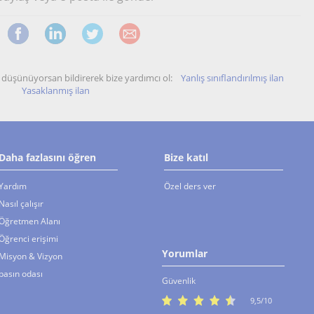
unu düşünüyorsan bildirerek bize yardımcı ol:
Yanlış sınıflandırılmış ilan
Yasaklanmış ilan
Daha fazlasını öğren
Bize katıl
Yardım
Özel ders ver
Nasıl çalışır
Öğretmen Alanı
Öğrenci erişimi
Yorumlar
Misyon & Vizyon
basın odası
Güvenlik
9,5/10