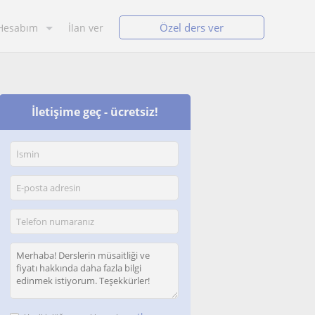
Özel ders ver
Hesabım
İlan ver
İletişime geç - ücretsiz!