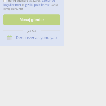
şartlar ve
Her iki düğmeye tıklayarak,
koşullarımızı
gizlilik politikamızı
ile
kabul
etmiş olursunuz
ya da
Ders rezervasyonu yap