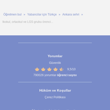
Öğretmen bul
Yabancilar için Türkçe
Ankara sehri
lkokul, ortaokul ve LGS grubu örenci...
Yorumlar
Güvenlik
9,5/10
790026
yorumlar
öğrenci sayısı
Hüküm ve Koşullar
Çerez Politikası
Çerez Ayarları