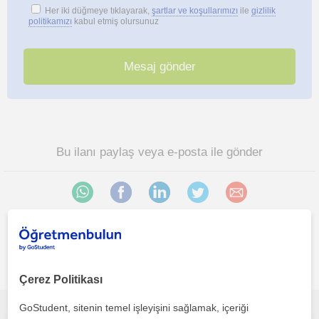
Her iki düğmeye tıklayarak,
şartlar ve koşullarımızı
ile
gizlilik
politikamızı
kabul etmiş olursunuz
Bu ilanı paylaş veya e-posta ile gönder
Ankara sehri bölgesinde ilginizi çekebilecek diğer Yabancilar
için Türkçe öğretmenleri
Çerez Politikası
GoStudent, sitenin temel işleyişini sağlamak, içeriği