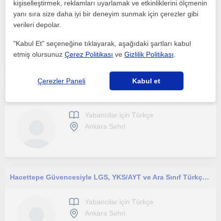
kişiselleştirmek, reklamları uyarlamak ve etkinliklerini ölçmenin
Yıldız Teknik Üniversitesi sertifikalı Türkçe öğretmeninden online ve Ankara'da her yaştan yabancıya ve öğrencilere nitelikli ders
yanı sıra size daha iyi bir deneyim sunmak için çerezler gibi
verileri depolar.
Yabancilar için Türkçe
Ankara Sehri
"Kabul Et" seçeneğine tıklayarak, aşağıdaki şartları kabul
etmiş olursunuz
Çerez Politikası
ve
Gizlilik Politikası
.
Çerezler Paneli
Kabul et
Türkçe /TYT-AYT-KPSS-ALES SINAVLARA HAZIRLIK
Yabancilar için Türkçe
Ankara Sehri
Hacettepe Güvencesiyle LGS, YKS/AYT ve Ara Sınıf Türkçe Dersleri
Yabancilar için Türkçe
Ankara Sehri