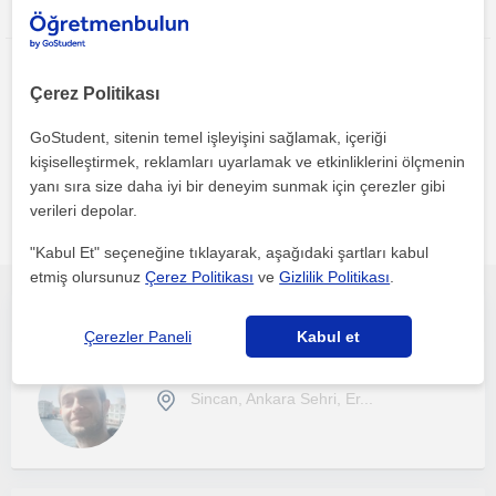
Bu ilanı paylaş veya e-posta ile gönder
Çerez Politikası
GoStudent, sitenin temel işleyişini sağlamak, içeriği
kişiselleştirmek, reklamları uyarlamak ve etkinliklerini ölçmenin
Ankara sehri, Eryaman, Etimesgut, Fatih Mahallesi, Gazi
yanı sıra size daha iyi bir deneyim sunmak için çerezler gibi
Osman Pasa Mahallesi, Sincan, Ulubatli Hasan Mahallesi,
verileri depolar.
Yenikent (Ankara) bölgesinde ilginizi çekebilecek diğer
Programlama öğretmenleri
"Kabul Et" seçeneğine tıklayarak, aşağıdaki şartları kabul
etmiş olursunuz
Çerez Politikası
ve
Gizlilik Politikası
.
C diliyle alakalı temel ve ileri düzeyde dersler veriyorum
Çerezler Paneli
Kabul et
Programlama
Sincan, Ankara Sehri, Er...