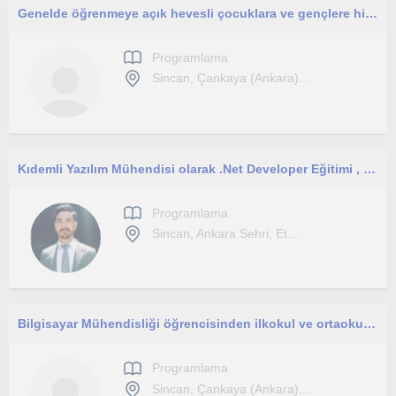
Genelde öğrenmeye açık hevesli çocuklara ve gençlere hitap ederek edindiğim teknik bilgileri onlara aktarabilmek en büyük amacım.
Programlama
Sincan, Çankaya (Ankara)...
Kıdemli Yazılım Mühendisi olarak .Net Developer Eğitimi , Ön yüz için Angular eğitimi
Programlama
Sincan, Ankara Sehri, Et...
Bilgisayar Mühendisliği öğrencisinden ilkokul ve ortaokul öğrencilerine programlama dersi
Programlama
Sincan, Çankaya (Ankara)...