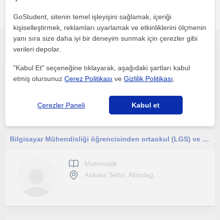
Ankara sehri, Etimesgut, Eryaman, Sincan bölgesinde ilginizi
GoStudent, sitenin temel işleyişini sağlamak, içeriği
çekebilecek diğer Matematik öğretmenleri
kişiselleştirmek, reklamları uyarlamak ve etkinliklerini ölçmenin
yanı sıra size daha iyi bir deneyim sunmak için çerezler gibi
verileri depolar.
İlkokul, ortaokul ve lise düzeylerinde özel ders veren deneyimli matematik öğretmeni
"Kabul Et" seçeneğine tıklayarak, aşağıdaki şartları kabul
Matematik
etmiş olursunuz
Çerez Politikası
ve
Gizlilik Politikası
.
Ankara Sehri
Çerezler Paneli
Kabul et
Bilgisayar Mühendisliği öğrencisinden ortaokul (LGS) ve lise (TYT) seviyesine yönelik Matematik ve Yazılım dersleri.
Matematik
Ankara Sehri, Altindag, ...