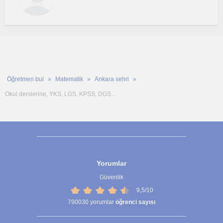
Öğretmen bul
Matematik
Ankara sehri
Okul derslerine, YKS, LGS, KPSS, DGS...
Yorumlar
Güvenlik
9,5/10
790030
yorumlar
öğrenci sayısı