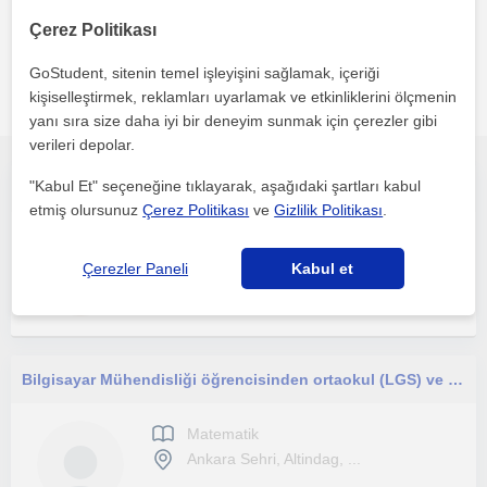
Çerez Politikası
GoStudent, sitenin temel işleyişini sağlamak, içeriği
Ankara sehri bölgesinde ilginizi çekebilecek diğer Matematik
kişiselleştirmek, reklamları uyarlamak ve etkinliklerini ölçmenin
öğretmenleri
yanı sıra size daha iyi bir deneyim sunmak için çerezler gibi
verileri depolar.
"Kabul Et" seçeneğine tıklayarak, aşağıdaki şartları kabul
İlkokul, ortaokul ve lise düzeylerinde özel ders veren deneyimli matematik öğretmeni
etmiş olursunuz
Çerez Politikası
ve
Gizlilik Politikası
.
Matematik
Ankara Sehri
Çerezler Paneli
Kabul et
Bilgisayar Mühendisliği öğrencisinden ortaokul (LGS) ve lise (TYT) seviyesine yönelik Matematik ve Yazılım dersleri.
Matematik
Ankara Sehri, Altindag, ...