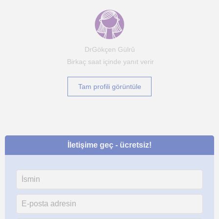
DrGökçen Gülrû
Birkaç saat içinde yanıt verir
Tam profili görüntüle
İletişime geç - ücretsiz!