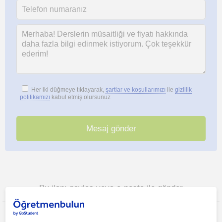
Her iki düğmeye tıklayarak,
şartlar ve koşullarımızı
ile
gizlilik
politikamızı
kabul etmiş olursunuz
Bu ilanı paylaş veya e-posta ile gönder