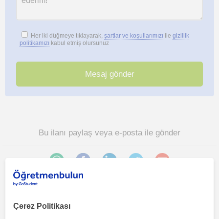
Her iki düğmeye tıklayarak,
şartlar ve koşullarımızı
ile
gizlilik
politikamızı
kabul etmiş olursunuz
Bu ilanı paylaş veya e-posta ile gönder
Çerez Politikası
Ankara sehri bölgesinde ilginizi çekebilecek diğer
Programlama öğretmenleri