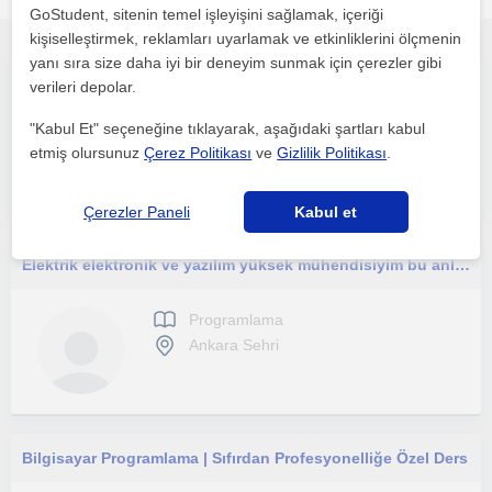
GoStudent, sitenin temel işleyişini sağlamak, içeriği
kişiselleştirmek, reklamları uyarlamak ve etkinliklerini ölçmenin
yanı sıra size daha iyi bir deneyim sunmak için çerezler gibi
Merhabalar, her eğitim seviyesindeki öğrenciye uygundur. Programlamayı hem ileri düzey hem de temel düzeyde anlatabilirim
verileri depolar.
Programlama
"Kabul Et" seçeneğine tıklayarak, aşağıdaki şartları kabul
Ankara Sehri, Eryaman, E...
etmiş olursunuz
Çerez Politikası
ve
Gizlilik Politikası
.
Çerezler Paneli
Kabul et
Elektrik elektronik ve yazılım yüksek mühendisiyim bu anlamda ders vermeye hazırım.
Programlama
Ankara Sehri
Bilgisayar Programlama | Sıfırdan Profesyonelliğe Özel Ders