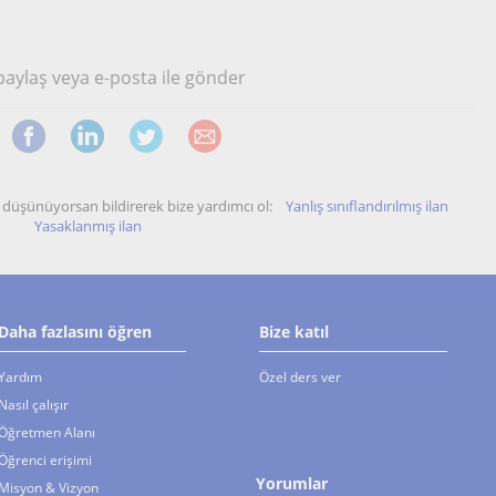
 paylaş veya e-posta ile gönder
unu düşünüyorsan bildirerek bize yardımcı ol:
Yanlış sınıflandırılmış ilan
Yasaklanmış ilan
Daha fazlasını öğren
Bize katıl
Yardım
Özel ders ver
Nasıl çalışır
Öğretmen Alanı
Öğrenci erişimi
Yorumlar
Misyon & Vizyon