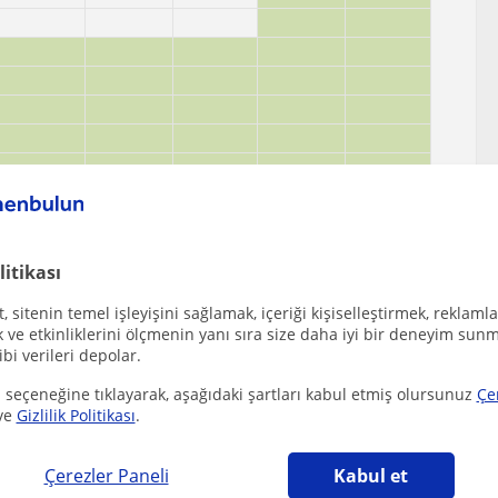
litikası
 sitenin temel işleyişini sağlamak, içeriği kişiselleştirmek, reklamla
ve etkinliklerini ölçmenin yanı sıra size daha iyi bir deneyim sunm
ibi verileri depolar.
 seçeneğine tıklayarak, aşağıdaki şartları kabul etmiş olursunuz
Çe
ve
Gizlilik Politikası
.
mrahor, Çankaya (Ankara), Keçiören, Mamak, Yenimahalle
Çerezler Paneli
Kabul et
ğer Psikoloji öğretmenleri