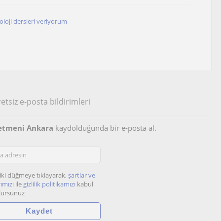
koloji dersleri veriyorum
etsiz e-posta bildirimleri
ğretmeni Ankara
kaydolduğunda bir e-posta al.
iki düğmeye tıklayarak,
şartlar ve
ımızı
ile
gizlilik politikamızı
kabul
lursunuz