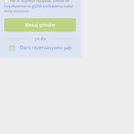
şartlar ve
Her iki düğmeye tıklayarak,
koşullarımızı
gizlilik politikamızı
ile
kabul
etmiş olursunuz
ya da
Ders rezervasyonu yap