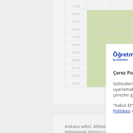
13:00
14:00
15:00
16:00
17:00
18:00
19:00
20:00
21:00
Çerez Po
22:00
GoStudent,
23:00
uyarlamak 
çerezler g
"Kabul Et"
Politikası
Ankara sehri, Altindag, Asagi I
bölgesinde ilginizi çekebilecek di