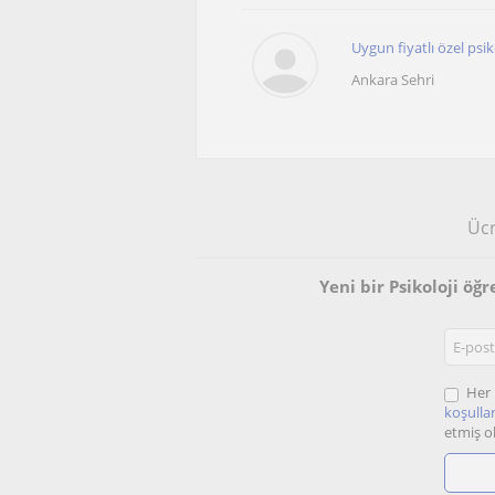
Uygun fiyatlı özel psi
Ankara Sehri
Ücr
Yeni bir Psikoloji ö
Her 
koşullar
etmiş o