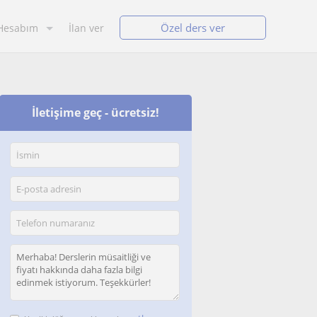
Özel ders ver
Hesabım
İlan ver
İletişime geç - ücretsiz!