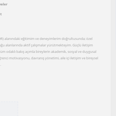
yeler
at
DR) alanındaki eğitimim ve deneyimlerim doğrultusunda; özel
luğu alanlarında aktif çalışmalar yürütmekteyim. Güçlü iletişim
üm odaklı bakış açımla bireylerin akademik, sosyal ve duygusal
enci motivasyonu, davranış yönetimi, aile içi iletişim ve bireysel
.