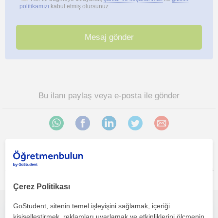
politikamızı
kabul etmiş olursunuz
Bu ilanı paylaş veya e-posta ile gönder
Ankara sehri bölgesinde ilginizi çekebilecek diğer Yapay Zeka
öğretmenleri
Çerez Politikası
GoStudent, sitenin temel işleyişini sağlamak, içeriği
Öğrendiğim bilgileri sunabilmek hep hayalimdi. Öğretirken öğrenmek de en keyif alabileceğim şeylerden biri.
kişiselleştirmek, reklamları uyarlamak ve etkinliklerini ölçmenin