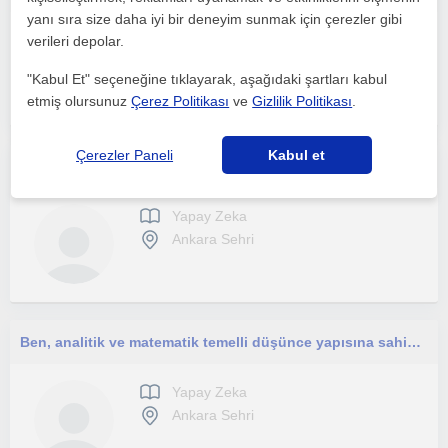
yanı sıra size daha iyi bir deneyim sunmak için çerezler gibi
Yapay Zeka
verileri depolar.
Ankara Sehri
"Kabul Et" seçeneğine tıklayarak, aşağıdaki şartları kabul
etmiş olursunuz
Çerez Politikası
ve
Gizlilik Politikası
.
Çerezler Paneli
Kabul et
Yüksek lisans öğrencisiyim. Sabırlı ve anlaşılır anlatım ile ilkokul ve ortaokul öğrencilerine online bire bir ders veriyorum
Yapay Zeka
Ankara Sehri
Ben, analitik ve matematik temelli düşünce yapısına sahip bir bilgisayar mühendisiyim. Derin öğrenme, makine öğrenimi ve veri bili
Yapay Zeka
Ankara Sehri