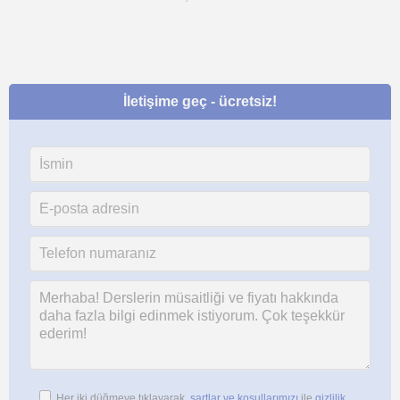
İletişime geç - ücretsiz!
Her iki düğmeye tıklayarak,
şartlar ve koşullarımızı
ile
gizlilik