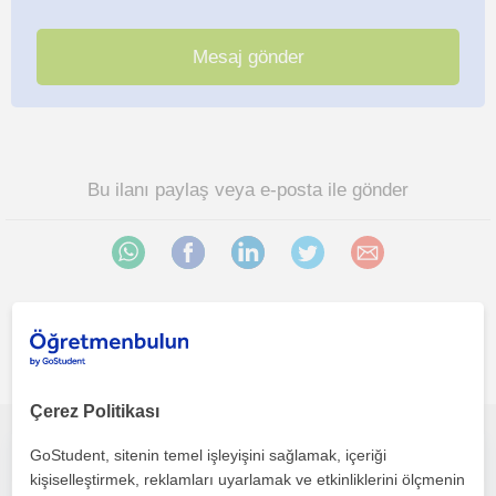
Bu ilanı paylaş veya e-posta ile gönder
Ankara sehri bölgesinde ilginizi çekebilecek diğer Satranç
öğretmenleri
Çerez Politikası
GoStudent, sitenin temel işleyişini sağlamak, içeriği
Uygun fiyatlı yüzyüze satranç dersleri veriyorum
kişiselleştirmek, reklamları uyarlamak ve etkinliklerini ölçmenin