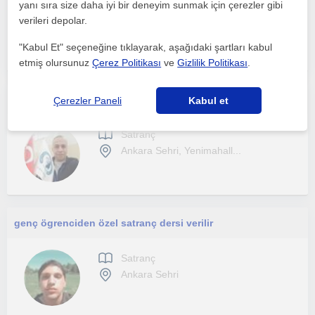
yanı sıra size daha iyi bir deneyim sunmak için çerezler gibi
Satranç
verileri depolar.
Ankara Sehri
"Kabul Et" seçeneğine tıklayarak, aşağıdaki şartları kabul
etmiş olursunuz
Çerez Politikası
ve
Gizlilik Politikası
.
Satranç ve Akıl zeka oyunları Eğitimi veriyorum
Çerezler Paneli
Kabul et
Satranç
Ankara Sehri, Yenimahall...
genç ögrenciden özel satranç dersi verilir
Satranç
Ankara Sehri