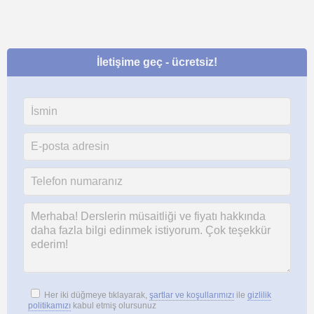
İletişime geç - ücretsiz!
Her iki düğmeye tıklayarak,
şartlar ve koşullarımızı
ile
gizlilik
politikamızı
kabul etmiş olursunuz