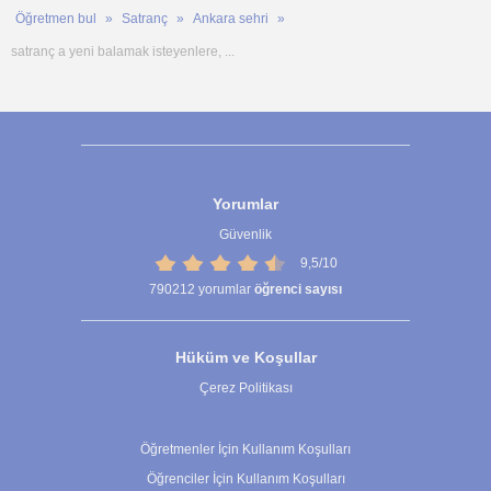
Öğretmen bul
Satranç
Ankara sehri
satranç a yeni balamak isteyenlere, ...
Yorumlar
Güvenlik
9,5/10
790212
yorumlar
öğrenci sayısı
Hüküm ve Koşullar
Çerez Politikası
Çerez Ayarları
Öğretmenler İçin Kullanım Koşulları
Öğrenciler İçin Kullanım Koşulları