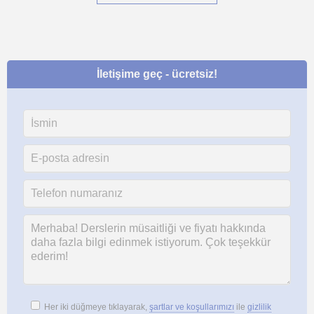
İletişime geç - ücretsiz!
Her iki düğmeye tıklayarak,
şartlar ve koşullarımızı
ile
gizlilik