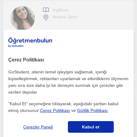
Ingilizce
Ankara Sehri
Her yaş grubuna yönelik eğlenceli ve kişiselleştirilmiş İngilizce dersleri
Çerez Politikası
Ingilizce
Ankara Sehri
GoStudent, sitenin temel işleyişini sağlamak, içeriği
kişiselleştirmek, reklamları uyarlamak ve etkinliklerini ölçmenin
yanı sıra size daha iyi bir deneyim sunmak için çerezler gibi
verileri depolar.
İngilizceyi temelden güçlü bir şekilde öğrenin
"Kabul Et" seçeneğine tıklayarak, aşağıdaki şartları kabul
etmiş olursunuz
Çerez Politikası
ve
Gizlilik Politikası
.
Ingilizce
Ankara Sehri
Çerezler Paneli
Kabul et