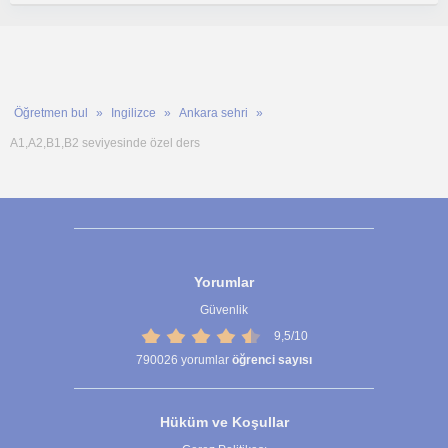
Öğretmen bul
Ingilizce
Ankara sehri
A1,A2,B1,B2 seviyesinde özel ders
Yorumlar
Güvenlik
9,5/10
790026
yorumlar
öğrenci sayısı
Hüküm ve Koşullar