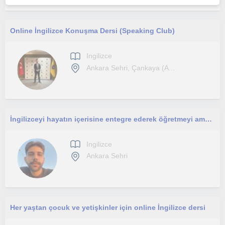
Online İngilizce Konuşma Dersi (Speaking Club)
Ingilizce
Ankara Sehri, Çankaya (A...
İngilizceyi hayatın içerisine entegre ederek öğretmeyi amaçlıyorum ve ezberden ziyade pratiğe dayalı bir eğitim vaat ediyorum.
Ingilizce
Ankara Sehri
Her yaştan çocuk ve yetişkinler için online İngilizce dersi