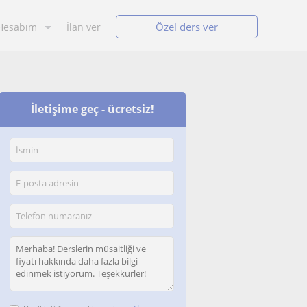
Özel ders ver
Hesabım
İlan ver
İletişime geç - ücretsiz!