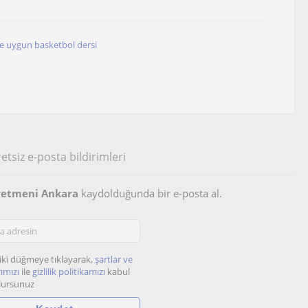
e uygun basketbol dersi
etsiz e-posta bildirimleri
ğretmeni Ankara
kaydolduğunda bir e-posta al.
iki düğmeye tıklayarak,
şartlar ve
ımızı
ile
gizlilik politikamızı
kabul
lursunuz