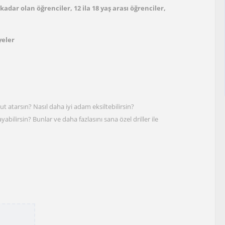
kadar olan öğrenciler, 12 ila 18 yaş arası öğrenciler,
yeler
t atarsın? Nasıl daha iyi adam eksiltebilirsin?
abilirsin? Bunlar ve daha fazlasını sana özel driller ile