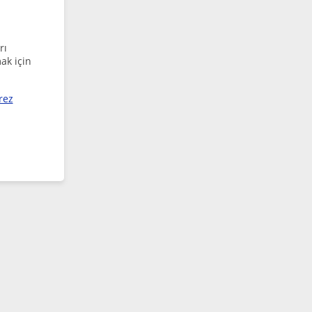
rı
ak için
rez