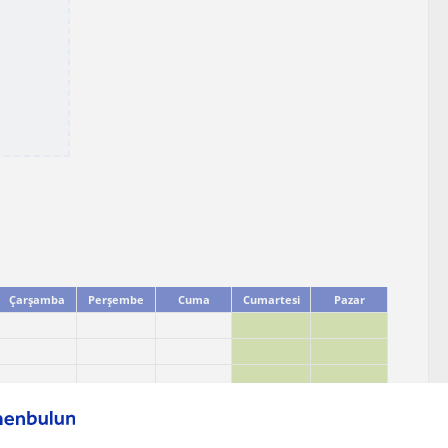
Çarşamba
Perşembe
Cuma
Cumartesi
Pazar