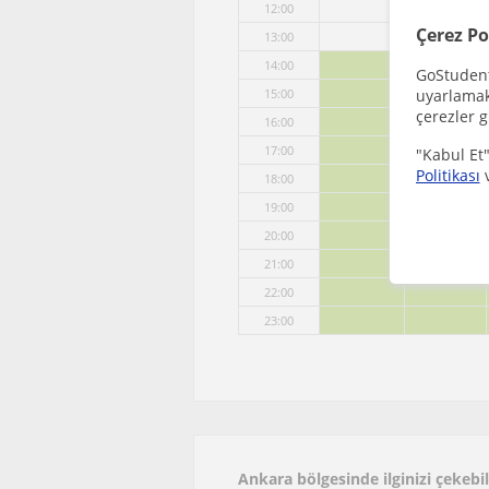
12:00
Çerez Po
13:00
14:00
GoStudent,
uyarlamak 
15:00
çerezler g
16:00
17:00
"Kabul Et"
Politikası
18:00
19:00
20:00
21:00
22:00
23:00
Ankara bölgesinde ilginizi çekeb