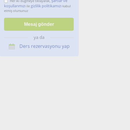
şartlar ve
Her iki düğmeye tıklayarak,
koşullarımızı
gizlilik politikamızı
ile
kabul
etmiş olursunuz
ya da
Ders rezervasyonu yap