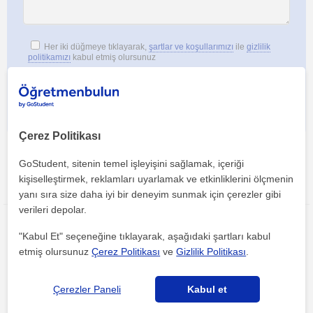
Her iki düğmeye tıklayarak,
şartlar ve koşullarımızı
ile
gizlilik
politikamızı
kabul etmiş olursunuz
Çerez Politikası
GoStudent, sitenin temel işleyişini sağlamak, içeriği
kişiselleştirmek, reklamları uyarlamak ve etkinliklerini ölçmenin
Bu ilanı paylaş veya e-posta ile gönder
yanı sıra size daha iyi bir deneyim sunmak için çerezler gibi
verileri depolar.
"Kabul Et" seçeneğine tıklayarak, aşağıdaki şartları kabul
etmiş olursunuz
Çerez Politikası
ve
Gizlilik Politikası
.
Çerezler Paneli
Kabul et
Ankara sehri, Çakirlar Çiftligi, Eryaman, Susuz (Ankara)
bölgesinde ilginizi çekebilecek diğer Ingilizce öğretmenleri