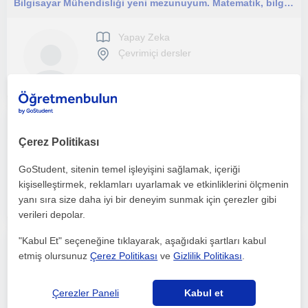
Bilgisayar Mühendisliği yeni mezunuyum. Matematik, bilgisayar, programlama ve teknoloji alanlarında öğrencilerin seviyesine uygun,
Yapay Zeka
Çevrimiçi dersler
Lise, üniversite öğrencileri ve yetişkinler için çevrimiçi yapay zeka, Python ve yazılım dersleri sunan mühendislik öğrencisi.
Çerez Politikası
Yapay Zeka
GoStudent, sitenin temel işleyişini sağlamak, içeriği
Çevrimiçi dersler
kişiselleştirmek, reklamları uyarlamak ve etkinliklerini ölçmenin
yanı sıra size daha iyi bir deneyim sunmak için çerezler gibi
verileri depolar.
"Kabul Et" seçeneğine tıklayarak, aşağıdaki şartları kabul
Merhaba, ben Hilal Akben. Bilgisayar Mühendisiyim ve teknolojiyi herkes için anlaşılır ve ulaşılabilir hale getirmeyi hedefleyen b
etmiş olursunuz
Çerez Politikası
ve
Gizlilik Politikası
.
Yapay Zeka
Çerezler Paneli
Kabul et
Çevrimiçi dersler