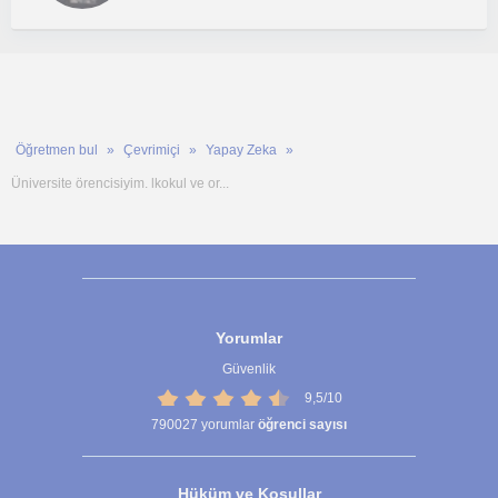
Öğretmen bul
Çevrimiçi
Yapay Zeka
Üniversite örencisiyim. lkokul ve or...
Yorumlar
Güvenlik
9,5/10
790027
yorumlar
öğrenci sayısı
Hüküm ve Koşullar