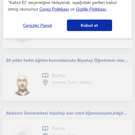
"Kabul Et" seçeneğine tıklayarak, aşağıdaki şartları kabul
Merak uyandıran, anlaşılır derslerle her seviyeye hitap ediyorum
etmiş olursunuz
Çerez Politikası
ve
Gizlilik Politikası
.
Biyoloji
Çerezler Paneli
Kabul et
Antalya Sehri, Kepez (An...
20 yıldır farklı eğitim kurumlarında Biyoloji Öğretmeni olarak görev yaptım ve halen yapmaktayım.
Biyoloji
Antalya Sehri, Kaleici, ...
Akdeniz Üniversitesi biyoloji son sınıf öğrencisiyim,bilgilerimi ortaokul ve lise düzeyinde öğrenci seviyesine uygun aktarabilirim
Biyoloji