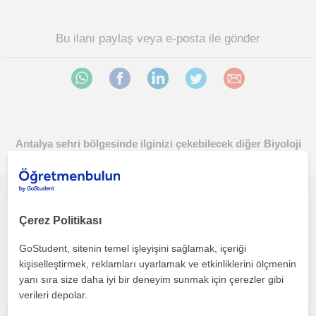
Bu ilanı paylaş veya e-posta ile gönder
Antalya sehri bölgesinde ilginizi çekebilecek diğer Biyoloji
öğretmenleri
Akdeniz üniversitesinde biyolji alanında doktora yapmaktayım. Fen bilgisi ve biyoloji dersi veriyorum
Çerez Politikası
Biyoloji
GoStudent, sitenin temel işleyişini sağlamak, içeriği
Antalya Sehri
kişiselleştirmek, reklamları uyarlamak ve etkinliklerini ölçmenin
yanı sıra size daha iyi bir deneyim sunmak için çerezler gibi
verileri depolar.