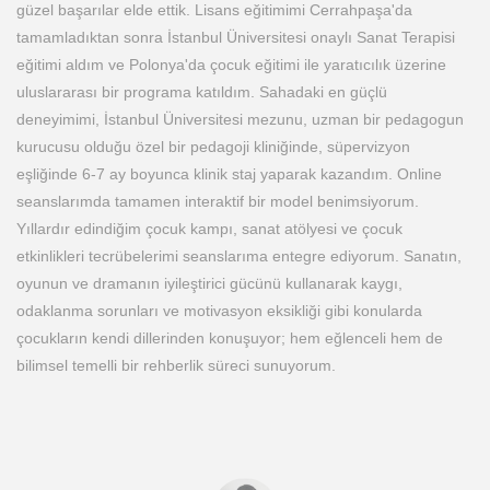
güzel başarılar elde ettik. Lisans eğitimimi Cerrahpaşa'da
tamamladıktan sonra İstanbul Üniversitesi onaylı Sanat Terapisi
eğitimi aldım ve Polonya'da çocuk eğitimi ile yaratıcılık üzerine
uluslararası bir programa katıldım. Sahadaki en güçlü
deneyimimi, İstanbul Üniversitesi mezunu, uzman bir pedagogun
kurucusu olduğu özel bir pedagoji kliniğinde, süpervizyon
eşliğinde 6-7 ay boyunca klinik staj yaparak kazandım. Online
seanslarımda tamamen interaktif bir model benimsiyorum.
Yıllardır edindiğim çocuk kampı, sanat atölyesi ve çocuk
etkinlikleri tecrübelerimi seanslarıma entegre ediyorum. Sanatın,
oyunun ve dramanın iyileştirici gücünü kullanarak kaygı,
odaklanma sorunları ve motivasyon eksikliği gibi konularda
çocukların kendi dillerinden konuşuyor; hem eğlenceli hem de
bilimsel temelli bir rehberlik süreci sunuyorum.