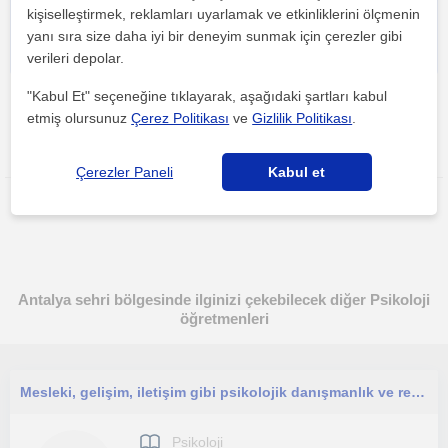
kişiselleştirmek, reklamları uyarlamak ve etkinliklerini ölçmenin
yanı sıra size daha iyi bir deneyim sunmak için çerezler gibi
verileri depolar.
"Kabul Et" seçeneğine tıklayarak, aşağıdaki şartları kabul
etmiş olursunuz
Çerez Politikası
ve
Gizlilik Politikası
.
Bu ilanı paylaş veya e-posta ile gönder
Çerezler Paneli
Kabul et
Antalya sehri bölgesinde ilginizi çekebilecek diğer Psikoloji
öğretmenleri
Mesleki, gelişim, iletişim gibi psikolojik danışmanlık ve rehberlik konularında yol arkadaşınız olmaktan mutluluk duyarım.
Psikoloji