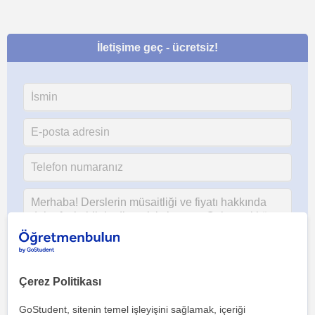
İletişime geç - ücretsiz!
Çerez Politikası
Her iki düğmeye tıklayarak,
şartlar ve koşullarımızı
ile
gizlilik
politikamızı
kabul etmiş olursunuz
GoStudent, sitenin temel işleyişini sağlamak, içeriği