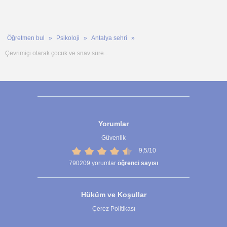
Öğretmen bul
Psikoloji
Antalya sehri
Çevrimiçi olarak çocuk ve snav süre...
Yorumlar
Güvenlik
9,5/10
790209
yorumlar
öğrenci sayısı
Hüküm ve Koşullar
Çerez Politikası
Çerez Ayarları