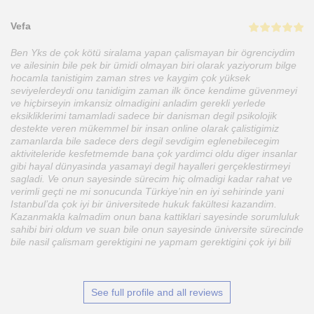
Vefa
Ben Yks de çok kötü siralama yapan çalismayan bir ögrenciydim
ve ailesinin bile pek bir ümidi olmayan biri olarak yaziyorum bilge
hocamla tanistigim zaman stres ve kaygim çok yüksek
seviyelerdeydi onu tanidigim zaman ilk önce kendime güvenmeyi
ve hiçbirseyin imkansiz olmadigini anladim gerekli yerlede
eksikliklerimi tamamladi sadece bir danisman degil psikolojik
destekte veren mükemmel bir insan online olarak çalistigimiz
zamanlarda bile sadece ders degil sevdigim eglenebilecegim
aktiviteleride kesfetmemde bana çok yardimci oldu diger insanlar
gibi hayal dünyasinda yasamayi degil hayalleri gerçeklestirmeyi
sagladi. Ve onun sayesinde sürecim hiç olmadigi kadar rahat ve
verimli geçti ne mi sonucunda Türkiye’nin en iyi sehirinde yani
Istanbul’da çok iyi bir üniversitede hukuk fakültesi kazandim.
Kazanmakla kalmadim onun bana kattiklari sayesinde sorumluluk
sahibi biri oldum ve suan bile onun sayesinde üniversite sürecinde
bile nasil çalismam gerektigini ne yapmam gerektigini çok iyi bili
See full profile and all reviews