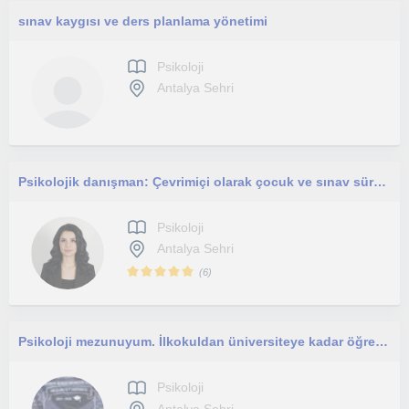
sınav kaygısı ve ders planlama yönetimi
Psikoloji
Antalya Sehri
Psikolojik danışman: Çevrimiçi olarak çocuk ve sınav sürecindeki ergenlerle; kaygı, odaklanma ve anksiyete çalışıyorum
Psikoloji
Antalya Sehri
(
6
)
Psikoloji mezunuyum. İlkokuldan üniversiteye kadar öğrencilere bire bir online eğitim koçluğu ve motivasyon desteği sunmaktayım
Psikoloji
Antalya Sehri