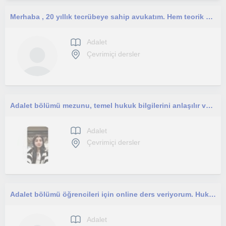
Merhaba , 20 yıllık tecrübeye sahip avukatım. Hem teorik hem de pratik uygulamaları aktarabileceğime inanıyorum.
Adalet
Çevrimiçi dersler
Adalet bölümü mezunu, temel hukuk bilgilerini anlaşılır ve sade bir dille aktaran, sabırlı ve disiplinli bir eğitmenim.
Adalet
Çevrimiçi dersler
Adalet bölümü öğrencileri için online ders veriyorum. Hukuk derslerini ezber değil, mantığını anlatarak öğretmeyi hedefliyorum.
Adalet