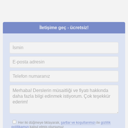
İletişime geç - ücretsiz!
Her iki düğmeye tıklayarak,
şartlar ve koşullarımızı
ile
gizlilik
politikamızı
kabul etmiş olursunuz