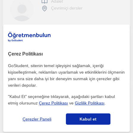
Adalet
Çevrimiçi dersler
Yenilikçi, öğrenmeye açık ve disiplinli ve çalışkan biri olarak tanımlarım.
Adalet
Çerez Politikası
Çevrimiçi dersler
GoStudent, sitenin temel işleyişini sağlamak, içeriği
kişiselleştirmek, reklamları uyarlamak ve etkinliklerini ölçmenin
yanı sıra size daha iyi bir deneyim sunmak için çerezler gibi
verileri depolar.
öğretmeyi seven hukukçu, hakim savcılık sınavları ve hmgs ye yardımcı
"Kabul Et" seçeneğine tıklayarak, aşağıdaki şartları kabul
etmiş olursunuz
Çerez Politikası
ve
Gizlilik Politikası
.
Adalet
Çevrimiçi dersler
Çerezler Paneli
Kabul et