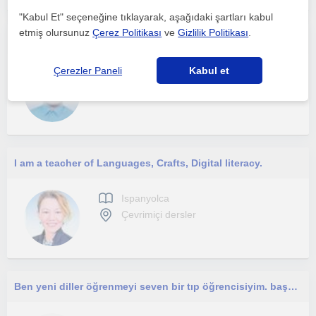
"Kabul Et" seçeneğine tıklayarak, aşağıdaki şartları kabul
etmiş olursunuz
Çerez Politikası
ve
Gizlilik Politikası
.
öğrencilerinin ihtiyaçlarına göre ders programı hazırlayan bir öğretmen olarak tanımlıyorum. 10 yılı aşkın süredir İspanyolca
Çerezler Paneli
Kabul et
Ispanyolca
Çevrimiçi dersler
I am a teacher of Languages, Crafts, Digital literacy.
Ispanyolca
Çevrimiçi dersler
Ben yeni diller öğrenmeyi seven bir tıp öğrencisiyim. başka insanlara da aynı şekilde yeni diller ogretmek istiyorum.