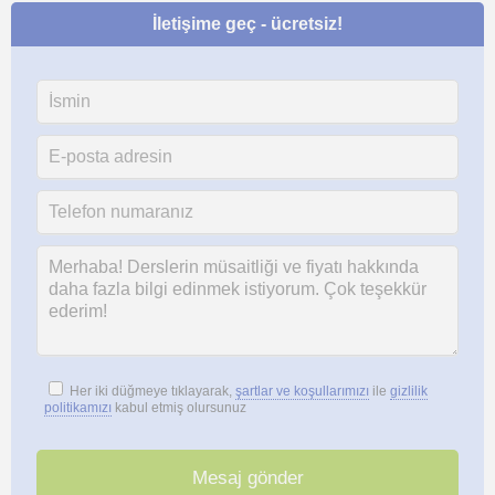
İletişime geç - ücretsiz!
Her iki düğmeye tıklayarak,
şartlar ve koşullarımızı
ile
gizlilik
politikamızı
kabul etmiş olursunuz