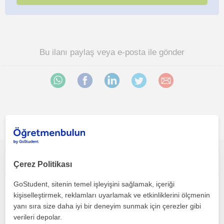
Bu ilanı paylaş veya e-posta ile gönder
İlgini çekebilecek diğer online Ispanyolca öğretmenleri
Öğrencilerimin seviyesine uygun, anlaşılır ve keyifli dersler sunuyorum. Öğrenirken kendilerine güvenmelerini önemsiyorum.
Çerez Politikası
GoStudent, sitenin temel işleyişini sağlamak, içeriği
Ispanyolca
kişiselleştirmek, reklamları uyarlamak ve etkinliklerini ölçmenin
Çevrimiçi dersler
yanı sıra size daha iyi bir deneyim sunmak için çerezler gibi
verileri depolar.