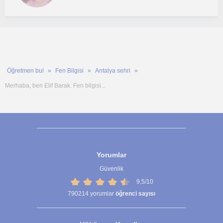
Öğretmen bul
Fen Bilgisi
Antalya sehri
Merhaba, ben Elif Barak. Fen bilgisi...
Yorumlar
Güvenlik
9,5/10
790214
yorumlar
öğrenci sayısı