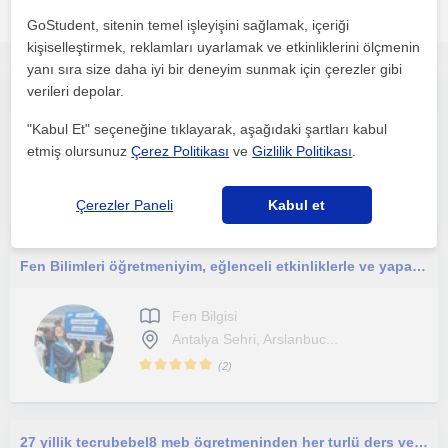
öğretmenleri
GoStudent, sitenin temel işleyişini sağlamak, içeriği
kişiselleştirmek, reklamları uyarlamak ve etkinliklerini ölçmenin
yanı sıra size daha iyi bir deneyim sunmak için çerezler gibi
İlkokul düzeyinde tüm dersler, ortaokul düzeyinde fen bilimleri ve ingilizce , lise düzeyinde fizik kimya biyoloji
verileri depolar.
"Kabul Et" seçeneğine tıklayarak, aşağıdaki şartları kabul
Fen Bilgisi
etmiş olursunuz
Çerez Politikası
ve
Gizlilik Politikası
.
Antalya Sehri
Çerezler Paneli
Kabul et
Fen Bilimleri öğretmeniyim, eğlenceli etkinliklerle ve yaparak yaşayarak öğrenecekleri ortamlar hazırlamaktayım.
Fen Bilgisi
Antalya Sehri, Arslanbuc...
(
2
)
27 yillik tecrubebel8 meb ögretmeninden her turlü ders verilir