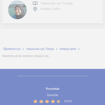
Yabancilar için Türkçe
Antalya Sehri
Öğretmen bul
Yabancilar için Türkçe
Antalya sehri
Mesleine ak bir öretmen olarak 4 yld...
Yorumlar
Güvenlik
9,5/10