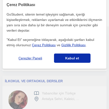
Çerez Politikası
GoStudent, sitenin temel işleyişini sağlamak, içeriği
Antalya sehri bölgesinde ilginizi çekebilecek diğer Yabancilar
kişiselleştirmek, reklamları uyarlamak ve etkinliklerini ölçmenin
için Türkçe öğretmenleri
yanı sıra size daha iyi bir deneyim sunmak için çerezler gibi
verileri depolar.
Native Turkish tutor offering customized online lessons for all. Native Turkish tutor for practical and fun online lessons.
"Kabul Et" seçeneğine tıklayarak, aşağıdaki şartları kabul
etmiş olursunuz
Çerez Politikası
ve
Gizlilik Politikası
.
Yabancilar için Türkçe
Antalya Sehri
Çerezler Paneli
Kabul et
İLKOKUL VE ORTAOKUL DERSLER
Yabancilar için Türkçe
Antalya Sehri, Kaleici, ...