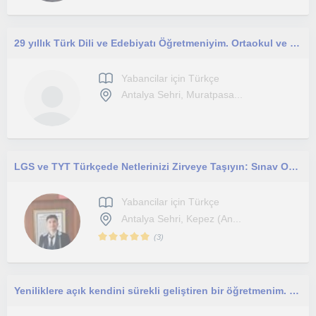
29 yıllık Türk Dili ve Edebiyatı Öğretmeniyim. Ortaokul ve liselerde ders verdim. Yabancılara ve otistik çocuklara ders verdim.
Yabancilar için Türkçe
Antalya Sehri, Muratpasa...
LGS ve TYT Türkçede Netlerinizi Zirveye Taşıyın: Sınav Odaklı Özel Ders
Yabancilar için Türkçe
Antalya Sehri, Kepez (An...
(
3
)
Yeniliklere açık kendini sürekli geliştiren bir öğretmenim. LGS, TYT ve AYT sınavlarına yönelik dersler veriyorum.