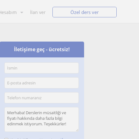
Özel ders ver
Hesabım
İlan ver
İletişime geç - ücretsiz!