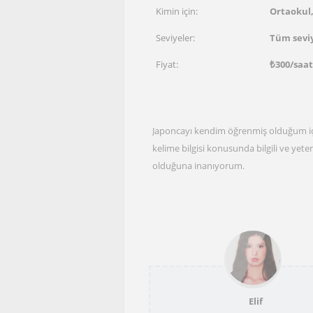
Kimin için:
Ortaokul,
Seviyeler:
Tüm sevi
Fiyat:
₺
300
/saa
Japoncayı kendim öğrenmiş olduğum içi
kelime bilgisi konusunda bilgili ve ye
olduğuna inanıyorum.
Elif