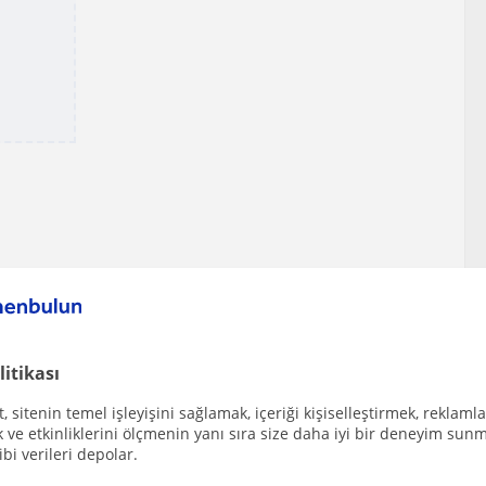
Çarşamba
Perşembe
Cuma
Cumartesi
Pazar
litikası
 sitenin temel işleyişini sağlamak, içeriği kişiselleştirmek, reklamla
ve etkinliklerini ölçmenin yanı sıra size daha iyi bir deneyim sunm
ibi verileri depolar.