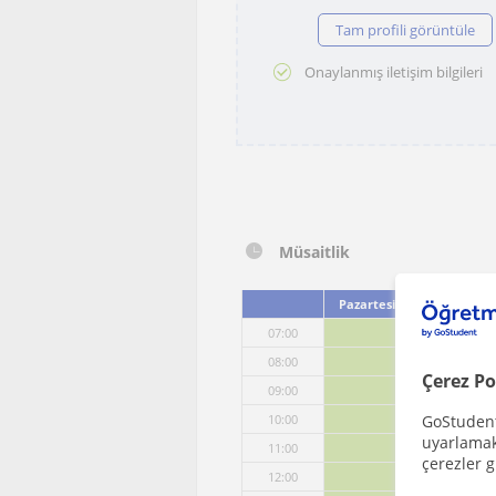
Tam profili görüntüle
Onaylanmış iletişim bilgileri
Müsaitlik
Pazartesi
Salı
07:00
08:00
Çerez Po
09:00
10:00
GoStudent,
uyarlamak 
11:00
çerezler g
12:00