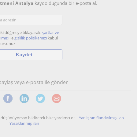
etmeni Antalya
kaydolduğunda bir e-posta al.
iki düğmeye tıklayarak,
şartlar ve
ımızı
ile
gizlilik politikamızı
kabul
lursunuz
 paylaş veya e-posta ile gönder
unu düşünüyorsan bildirerek bize yardımcı ol:
Yanlış sınıflandırılmış ilan
Yasaklanmış ilan