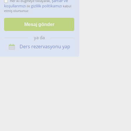
şartlar ve
Her iki düğmeye tıklayarak,
koşullarımızı
gizlilik politikamızı
ile
kabul
etmiş olursunuz
ya da
Ders rezervasyonu yap