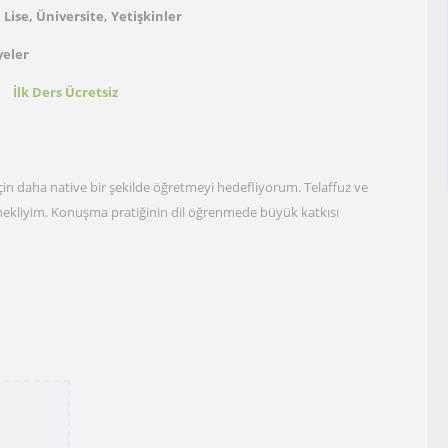
 Lise, Üniversite, Yetişkinler
yeler
t
İlk Ders Ücretsiz
n daha native bir şekilde öğretmeyi hedefliyorum. Telaffuz ve
tenekliyim. Konuşma pratiğinin dil öğrenmede büyük katkısı