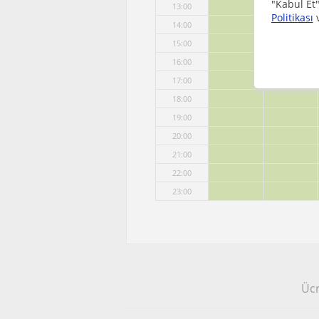
"Kabul Et"
13:00
Politikası
14:00
15:00
16:00
17:00
18:00
19:00
20:00
21:00
22:00
23:00
Ücr