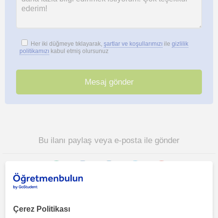
Her iki düğmeye tıklayarak,
şartlar ve koşullarımızı
ile
gizlilik
politikamızı
kabul etmiş olursunuz
Bu ilanı paylaş veya e-posta ile gönder
Çerez Politikası
Antalya sehri, Kaleici, Muratpasa (Antalya) bölgesinde ilginizi