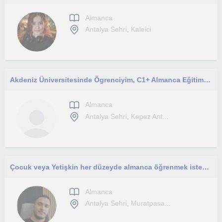
Almanca
Antalya Sehri, Kaleici
Akdeniz Üniversitesinde Ögrenciyim, C1+ Almanca Eğitimi alıyorum. A1 ve A2 seviyelerinde Almanca Eğitimi vermek istiyorum.
Almanca
Antalya Sehri, Kepez Ant...
Çocuk veya Yetişkin her düzeyde almanca öğrenmek isteyen öğrencilerime dersleri eğlenerek öğretiyorum.
Almanca
Antalya Sehri, Muratpasa...