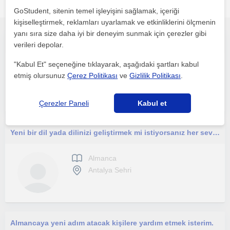
çekebilecek diğer Almanca öğretmenleri
GoStudent, sitenin temel işleyişini sağlamak, içeriği
kişiselleştirmek, reklamları uyarlamak ve etkinliklerini ölçmenin
yanı sıra size daha iyi bir deneyim sunmak için çerezler gibi
Ortaokul ve lise öğrencilerine özel ders
verileri depolar.
"Kabul Et" seçeneğine tıklayarak, aşağıdaki şartları kabul
Almanca
etmiş olursunuz
Çerez Politikası
ve
Gizlilik Politikası
.
Antalya Sehri
Çerezler Paneli
Kabul et
Yeni bir dil yada dilinizi geliştirmek mi istiyorsanız her seviyede bireysel , grup çalışması yaparım.
Almanca
Antalya Sehri
Almancaya yeni adım atacak kişilere yardım etmek isterim.