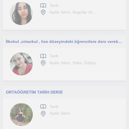
Tarih
Aydin Sehri, Bagcilar (A...
İlkokul ,ortaokul , lise düzeyindeki öğrencilere ders verebilirim
Tarih
Aydin Sehri, Söke, Özbey...
ORTAÖĞRETİM TARİH DERSİ
Tarih
Aydin Sehri