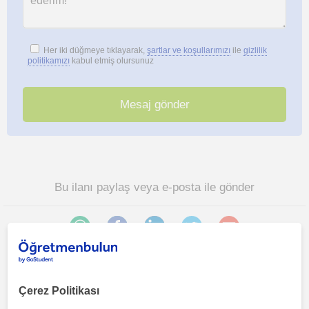
Her iki düğmeye tıklayarak,
şartlar ve koşullarımızı
ile
gizlilik
politikamızı
kabul etmiş olursunuz
Bu ilanı paylaş veya e-posta ile gönder
Çerez Politikası
Aydin sehri, Bagcilar (Aydin) bölgesinde ilginizi çekebilecek
diğer Tarih öğretmenleri