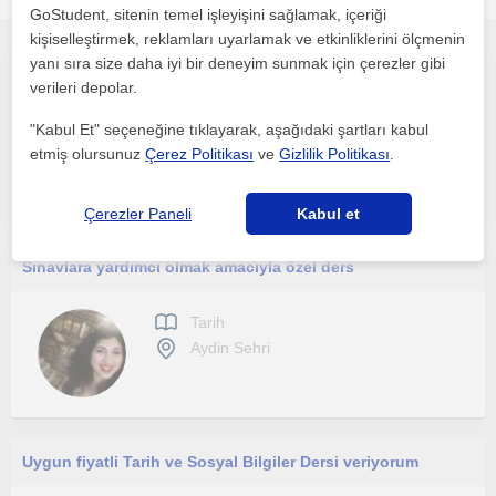
GoStudent, sitenin temel işleyişini sağlamak, içeriği
kişiselleştirmek, reklamları uyarlamak ve etkinliklerini ölçmenin
yanı sıra size daha iyi bir deneyim sunmak için çerezler gibi
Tarih ilgilisi bir hukuk öğrencisi cüzi bir miktara özel ders
verileri depolar.
Tarih
"Kabul Et" seçeneğine tıklayarak, aşağıdaki şartları kabul
Aydin Sehri
etmiş olursunuz
Çerez Politikası
ve
Gizlilik Politikası
.
Çerezler Paneli
Kabul et
Sınavlara yardımcı olmak amacıyla özel ders
Tarih
Aydin Sehri
Uygun fiyatli Tarih ve Sosyal Bilgiler Dersi veriyorum