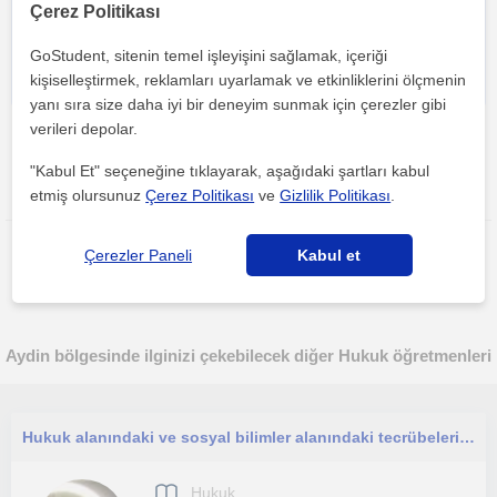
Çerez Politikası
GoStudent, sitenin temel işleyişini sağlamak, içeriği
kişiselleştirmek, reklamları uyarlamak ve etkinliklerini ölçmenin
yanı sıra size daha iyi bir deneyim sunmak için çerezler gibi
verileri depolar.
"Kabul Et" seçeneğine tıklayarak, aşağıdaki şartları kabul
Bu ilanı paylaş veya e-posta ile gönder
etmiş olursunuz
Çerez Politikası
ve
Gizlilik Politikası
.
Çerezler Paneli
Kabul et
Aydin bölgesinde ilginizi çekebilecek diğer Hukuk öğretmenleri
Hukuk alanındaki ve sosyal bilimler alanındaki tecrübelerimi sizlere sunmaktan keyif almaktayım.
Hukuk