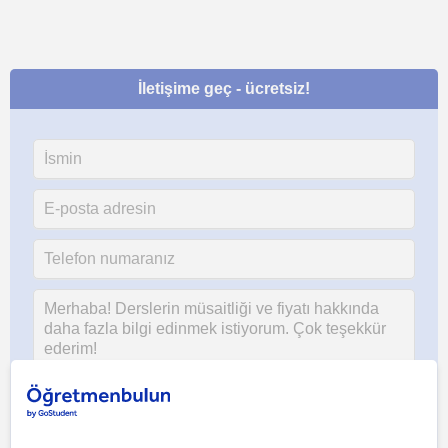
İletişime geç - ücretsiz!
Her iki düğmeye tıklayarak,
şartlar ve koşullarımızı
ile
gizlilik
politikamızı
kabul etmiş olursunuz