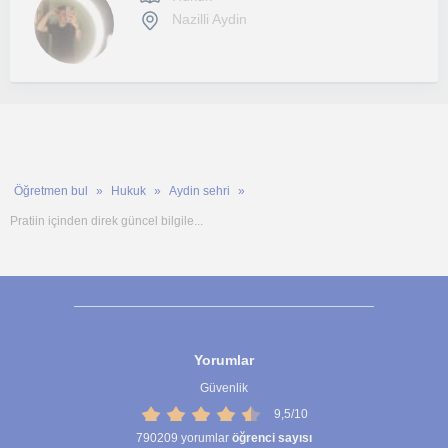
Nazilli Aydin
Öğretmen bul
Hukuk
Aydin sehri
Pratiin içinden direk güncel bilgile...
Yorumlar
Güvenlik
9,5/10
790209
yorumlar
öğrenci sayısı