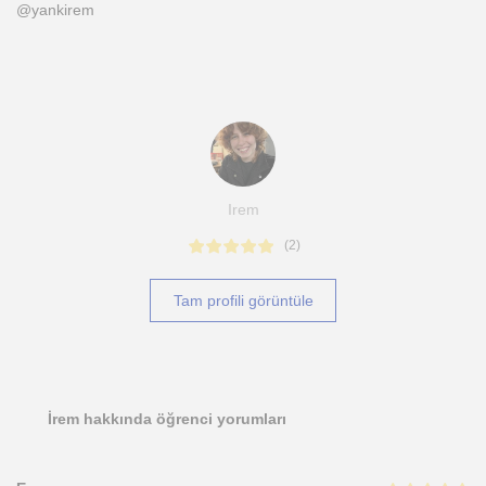
@yankirem
Irem
(
2
)
Tam profili görüntüle
İrem hakkında öğrenci yorumları