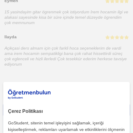
Eymen
15 yasindayim gitar ögrenmek çok istiyordum Irem hocamin ilgi ve
alakasi sayesinde kisa bir süre içinde temel düzeyde ögrendim
çok memnunum
Ilayda
Açikçasi ders almam için çok farkli hoca seçeneklerim de vardi
ama irem hocamin sempatikligi bana çok rahat hissettirdi süreç
çok eglenceli ve hizli ilerledi Çok tesekkür ederim herkese tavsiye
ediyorum
İletişime geç - ücretsiz!
Çerez Politikası
GoStudent, sitenin temel işleyişini sağlamak, içeriği
kişiselleştirmek, reklamları uyarlamak ve etkinliklerini ölçmenin