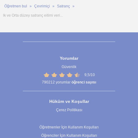
Öğretmen bul
Çevrimiçi
Satranç
lk ve Orta düzey satranç eitimi veri...
Yorumlar
Güvenlik
9,5/10
790212
yorumlar
öğrenci sayısı
Hüküm ve Koşullar
Çerez Politikası
Çerez Ayarları
Öğretmenler İçin Kullanım Koşulları
Öğrenciler İçin Kullanım Koşulları