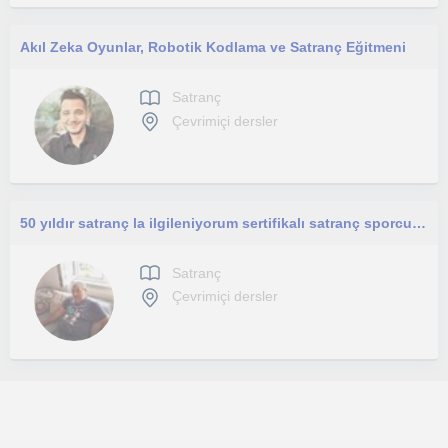
Akıl Zeka Oyunlar, Robotik Kodlama ve Satranç Eğitmeni
Satranç
Çevrimiçi dersler
50 yıldır satranç la ilgileniyorum sertifikalı satranç sporcusuym sertifikalı satranç antranoruyum ilk ve orta derece ders verebi
Satranç
Çevrimiçi dersler