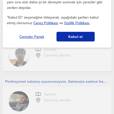
yanı sıra size daha iyi bir deneyim sunmak için çerezler gibi
Satranç
verileri depolar.
Çevrimiçi dersler
"Kabul Et" seçeneğine tıklayarak, aşağıdaki şartları kabul
etmiş olursunuz
Çerez Politikası
ve
Gizlilik Politikası
.
Satranç öğrenmek kendini geliştirmek ve iyi zaman geçirmek isteyen herkesi beklerim!
Çerezler Paneli
Kabul et
Satranç
Çevrimiçi dersler
Profesyonel satranç oyuncusuyum. Satrançta sadece hamle öğretmekle kalmayıp, doğru düşünme, strateji kurma ve analiz yeteneği kaza
Satranç
Çevrimiçi dersler