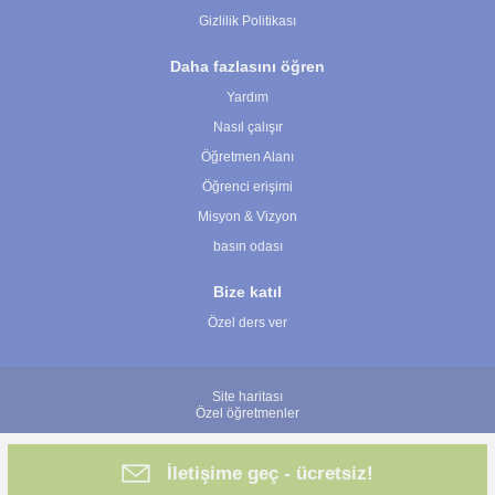
Gizlilik Politikası
Daha fazlasını öğren
Yardım
Nasıl çalışır
Öğretmen Alanı
Öğrenci erişimi
Misyon & Vizyon
basın odası
Bize katıl
Özel ders ver
Site haritası
Özel öğretmenler
İletişime geç - ücretsiz!
© 2007 - 2026 ÖğretmenBulun