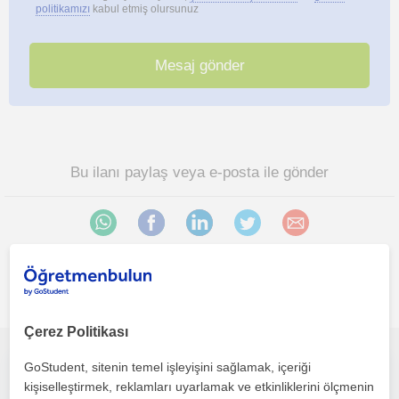
politikamızı
kabul etmiş olursunuz
Bu ilanı paylaş veya e-posta ile gönder
İlgini çekebilecek diğer online Satranç öğretmenleri
Çerez Politikası
GoStudent, sitenin temel işleyişini sağlamak, içeriği
Milli Takım Havuzu Sporcusundan Online Satranç Dersleri
kişiselleştirmek, reklamları uyarlamak ve etkinliklerini ölçmenin