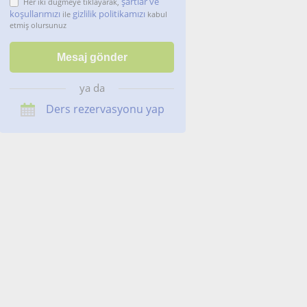
şartlar ve
Her iki düğmeye tıklayarak,
koşullarımızı
gizlilik politikamızı
ile
kabul
etmiş olursunuz
ya da
Ders rezervasyonu yap