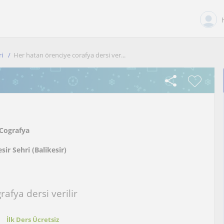
ri
Her hatan örenciye corafya dersi ver...
Cografya
sir Sehri (Balikesir)
afya dersi verilir
t
İlk Ders Ücretsiz