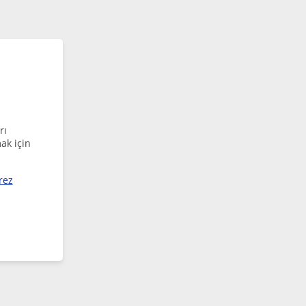
rı
ak için
rez