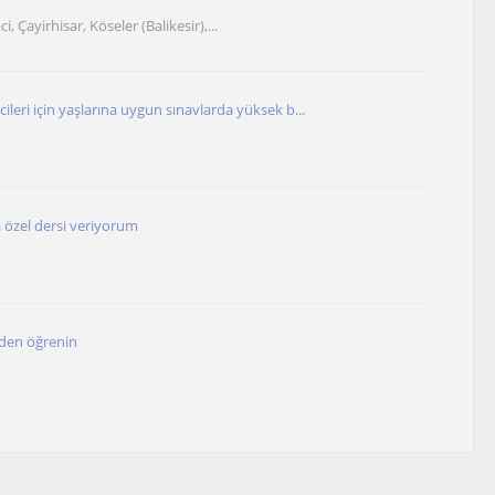
i, Çayirhisar, Köseler (Balikesir),...
ileri için yaşlarına uygun sınavlarda yüksek b...
a özel dersi veriyorum
den öğrenin