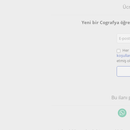
Ücr
Yeni bir Cografya öğr
Her 
koşullar
etmiş o
Bu ilanı