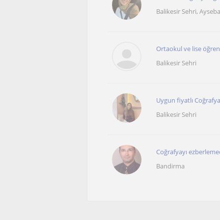
Balikesir Sehri, Aysebac
Ortaokul ve lise öğrenc
Balikesir Sehri
Uygun fiyatlı Coğrafy
Balikesir Sehri
Coğrafyayı ezberleme
Bandirma