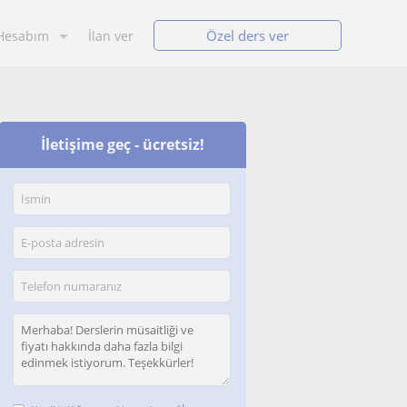
Özel ders ver
Hesabım
İlan ver
İletişime geç - ücretsiz!