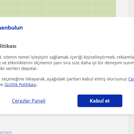
litikası
 sitenin temel işleyişini sağlamak, içeriği kişiselleştirmek, reklamla
ve etkinliklerini ölçmenin yanı sıra size daha iyi bir deneyim sunm
ibi verileri depolar.
ebilecek diğer Cografya öğretmenleri
 seçeneğine tıklayarak, aşağıdaki şartları kabul etmiş olursunuz
Çe
ve
Gizlilik Politikası
.
Çerezler Paneli
Kabul et
nuyun,formasyon eğitimimi tamamladım,öğretmenlik ...
i, Çayirhisar, Köseler (Balikesir),...
retmeni