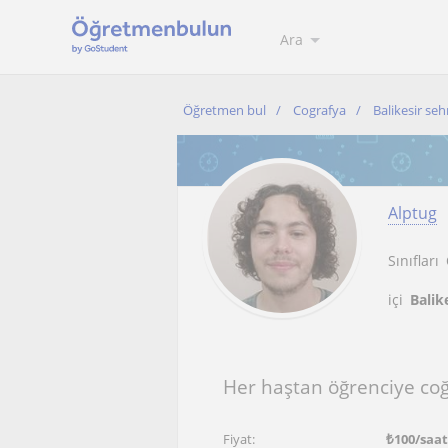
Ara
Öğretmen bul
Cografya
Balikesir seh
Alptug
Sınıfları
içi
Balike
Her haştan öğrenciye coğr
Fiyat:
₺
100
/saa