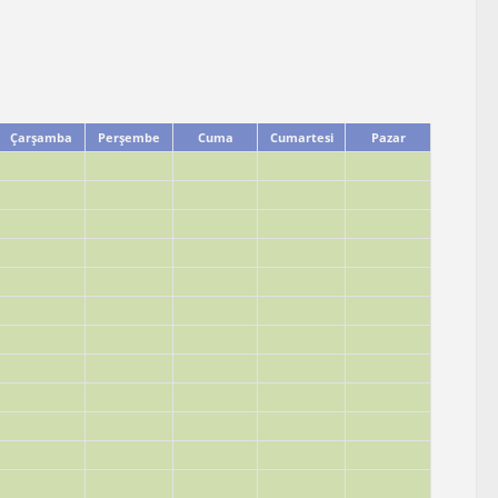
Çarşamba
Perşembe
Cuma
Cumartesi
Pazar