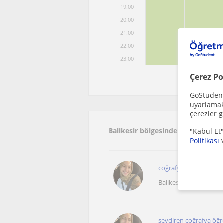
19:00
20:00
21:00
22:00
23:00
Çerez Po
GoStudent,
uyarlamak 
çerezler g
Balikesir bölgesinde ilginizi çek
"Kabul Et"
Politikası
coğrafya bölümü mezu
Balikesir Sehri, Aysebac
sevdiren coğrafya öğ