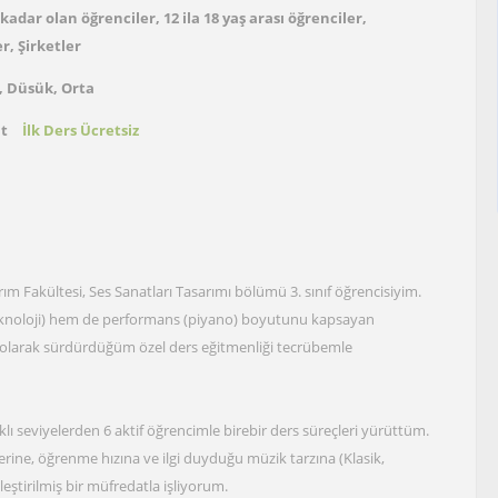
kadar olan öğrenciler, 12 ila 18 yaş arası öğrenciler,
r, Şirketler
, Düsük, Orta
at
İlk Ders Ücretsiz
rım Fakültesi, Ses Sanatları Tasarımı bölümü 3. sınıf öğrencisiyim.
 teknoloji) hem de performans (piyano) boyutunu kapsayan
f olarak sürdürdüğüm özel ders eğitmenliği tecrübemle
ı seviyelerden 6 aktif öğrencimle birebir ders süreçleri yürüttüm.
ine, öğrenme hızına ve ilgi duyduğu müzik tarzına (Klasik,
leştirilmiş bir müfredatla işliyorum.