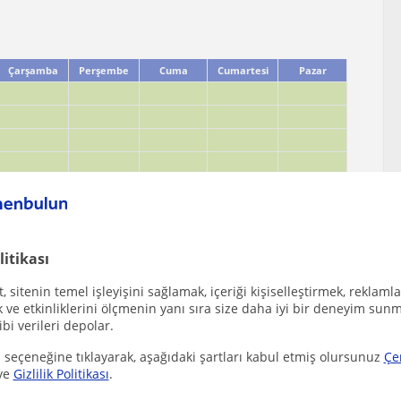
Çarşamba
Perşembe
Cuma
Cumartesi
Pazar
litikası
 sitenin temel işleyişini sağlamak, içeriği kişiselleştirmek, reklamla
ve etkinliklerini ölçmenin yanı sıra size daha iyi bir deneyim sunm
ibi verileri depolar.
 seçeneğine tıklayarak, aşağıdaki şartları kabul etmiş olursunuz
Çe
ve
Gizlilik Politikası
.