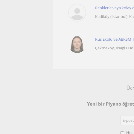
Renklerle veya kolay 
Kadiköy (İstanbul), K
Rus Ekolü ve ABRSM Te
Çekmeköy, Asagi Dudul
Ücr
Yeni bir Piyano öğre
Her 