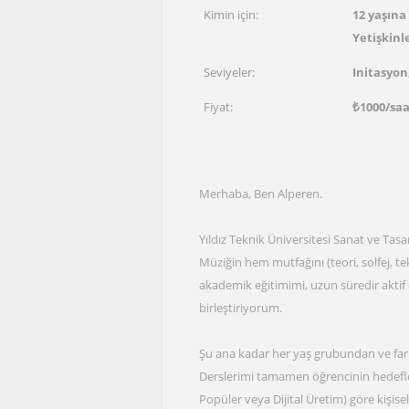
Kimin için:
12 yaşına 
Yetişkinle
Seviyeler:
Initasyon
Fiyat:
₺
1000
/sa
Merhaba, Ben Alperen.
Yıldız Teknik Üniversitesi Sanat ve Tasa
Müziğin hem mutfağını (teori, solfej,
akademik eğitimimi, uzun süredir akti
birleştiriyorum.
Şu ana kadar her yaş grubundan ve farkl
Derslerimi tamamen öğrencinin hedefler
Popüler veya Dijital Üretim) göre kişisel