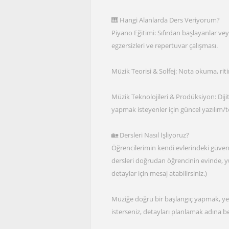
🎹 Hangi Alanlarda Ders Veriyorum?
Piyano Eğitimi: Sıfırdan başlayanlar ve
egzersizleri ve repertuvar çalışması.
Müzik Teorisi & Solfej: Nota okuma, ri
Müzik Teknolojileri & Prodüksiyon: Dij
yapmak isteyenler için güncel yazılım/te
🏡 Dersleri Nasıl İşliyoruz?
Öğrencilerimin kendi evlerindeki güvenl
dersleri doğrudan öğrencinin evinde, y
detaylar için mesaj atabilirsiniz.)
Müziğe doğru bir başlangıç yapmak, yet
isterseniz, detayları planlamak adına be