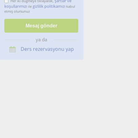
şartlar ve
Her iki düğmeye tıklayarak,
koşullarımızı
gizlilik politikamızı
ile
kabul
etmiş olursunuz
ya da
Ders rezervasyonu yap