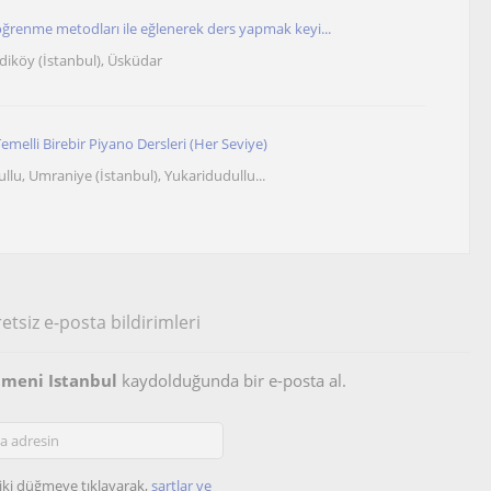
öğrenme metodları ile eğlenerek ders yapmak keyi...
adiköy (İstanbul), Üsküdar
melli Birebir Piyano Dersleri (Her Seviye)
lu, Umraniye (İstanbul), Yukaridudullu...
etsiz e-posta bildirimleri
tmeni Istanbul
kaydolduğunda bir e-posta al.
iki düğmeye tıklayarak,
şartlar ve