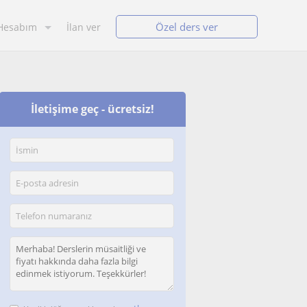
Özel ders ver
Hesabım
İlan ver
İletişime geç - ücretsiz!