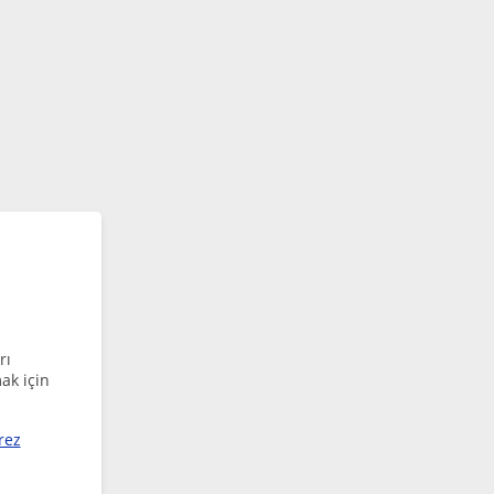
rı
ak için
rez