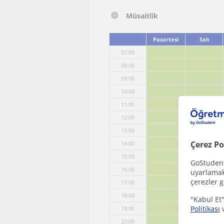
Müsaitlik
Pazartesi
Salı
07:00
08:00
09:00
10:00
11:00
12:00
13:00
Çerez Po
14:00
15:00
GoStudent,
16:00
uyarlamak 
çerezler g
17:00
18:00
"Kabul Et"
Politikası
19:00
20:00