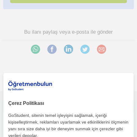
Bu ilanı paylaş veya e-posta ile gönder
Istanbul bölgesinde ilginizi çekebilecek diğer Tarih
öğretmenleri
Çerez Politikası
Tarih ve Sosyal Bilgiler alanında LGS AYT TYT ve KPSS gibi sınavlara yönelik eğitim veren Tarih alanında yüksek lisanslı öğretmen.
GoStudent, sitenin temel işleyişini sağlamak, içeriği
Tarih
kişiselleştirmek, reklamları uyarlamak ve etkinliklerini ölçmenin
Beylikdüzü, Esenyurt (İs...
yanı sıra size daha iyi bir deneyim sunmak için çerezler gibi
verileri depolar.