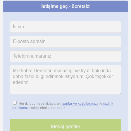
İletişime geç - ücretsiz!
Her iki düğmeye tıklayarak,
şartlar ve koşullarımızı
ile
gizlilik
politikamızı
kabul etmiş olursunuz