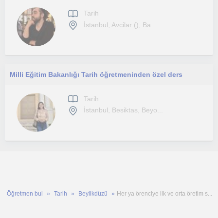
Tarih
İstanbul, Avcilar (), Ba...
Milli Eğitim Bakanlığı Tarih öğretmeninden özel ders
Tarih
İstanbul, Besiktas, Beyo...
Öğretmen bul
Tarih
Beylikdüzü
Her ya örenciye ilk ve orta öretim s...