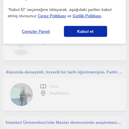
"Kabul Et" seçeneğine tıklayarak, aşağıdaki şartları kabul
etmiş olursunuz
Çerez Politikası
ve
Gizlilik Politikası
.
I am a passionate and patient tutor, dedicated to helping students of all ages achieve their academic and personal goals through
Çerezler Paneli
Kabul et
Tarih
Sariyer (İstanbul), İsta...
Alanında deneyimli, özverili bir tarih öğretmeniyim. Farklı eğitim kurumlarında görev alarak öğrenci odaklı ve disiplinli bir eğit
Tarih
Beylikdüzü
İstanbul Üniversitesi'nde Master derecesinde araştırmacıyım. Eğitim için 1,5 yıl Paris'te yaşadım ve artık derslere geri döndüm.