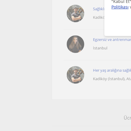
"Kabul Et"
Politikası
Sağlıklı bir yaşam içi
Kadiköy (İstanbul), A
Egzersiz ve antrenman
İstanbul
Her yaş aralığına sağlı
Kadiköy (İstanbul), A
Ücr