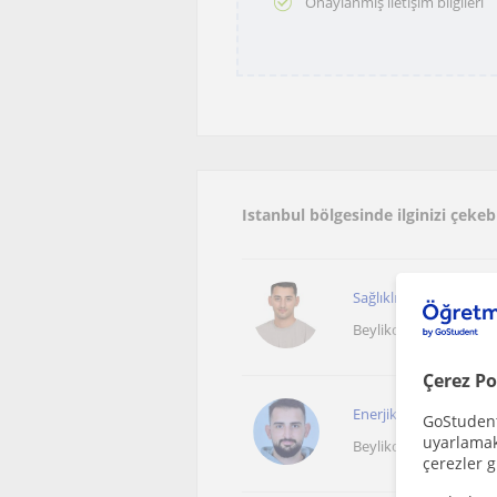
Onaylanmış iletişim bilgileri
Istanbul bölgesinde ilginizi çeke
Sağlıklı Yaşam ve Fit 
Beylikdüzü
Çerez Po
Enerjik ve keyifli 10-6
GoStudent,
uyarlamak 
Beylikdüzü
çerezler g