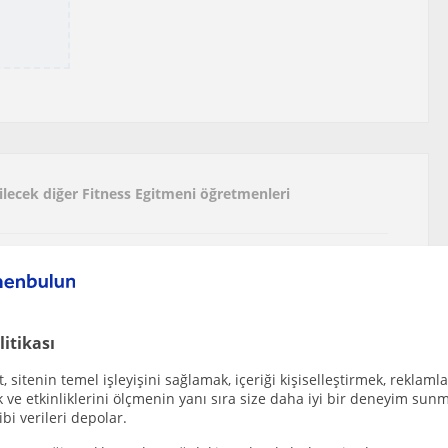
bilecek diğer Fitness Egitmeni öğretmenleri
Bir Vücut İçin Profesyonel Destek
litikası
0 herkese hitap edebilirim İstanbul Beylikdüzü...
 sitenin temel işleyişini sağlamak, içeriği kişiselleştirmek, reklamla
ve etkinliklerini ölçmenin yanı sıra size daha iyi bir deneyim sunm
ibi verileri depolar.