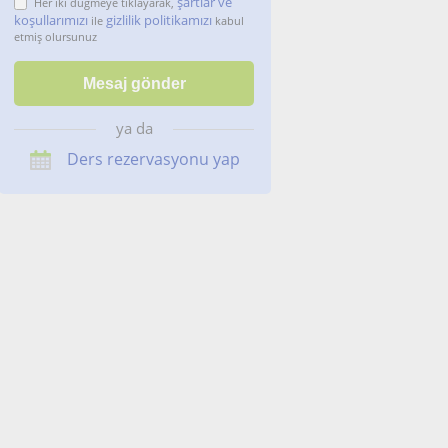
şartlar ve
Her iki düğmeye tıklayarak,
koşullarımızı
gizlilik politikamızı
ile
kabul
etmiş olursunuz
ya da
Ders rezervasyonu yap