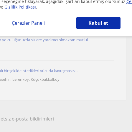
 seçeneğine tıklayarak, aşağıdaki şartları kabul etmiş olursunuz
Çe
ve
Gizlilik Politikası
.
n sadece kendine vereceğin 1 saat hayat konforu...
tasehir, İcerenkoy, Küçükbakkalköy
Çerezler Paneli
Kabul et
 yolculuğunuzda sizlere yardımcı olmaktan mutlul...
klı bir şekilde istedikleri vücuda kavuşması v...
tasehir, İcerenkoy, Küçükbakkalköy
etsiz e-posta bildirimleri