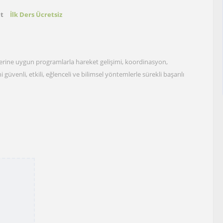
at
İlk Ders Ücretsiz
lerine uygun programlarla hareket gelişimi, koordinasyon,
 güvenli, etkili, eğlenceli ve bilimsel yöntemlerle sürekli başarılı