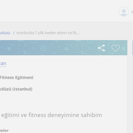
ikdüzü
stanbulda 7 yllk beden eitimi ve fit...
Han
Fitness Egitmeni
kdüzü (Istanbul)
n eğitimi ve fitness deneyimine sahibim
yeler