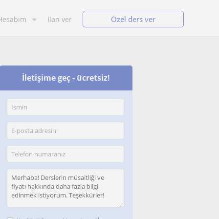
Özel ders ver
Hesabım
İlan ver
İletişime geç - ücretsiz!