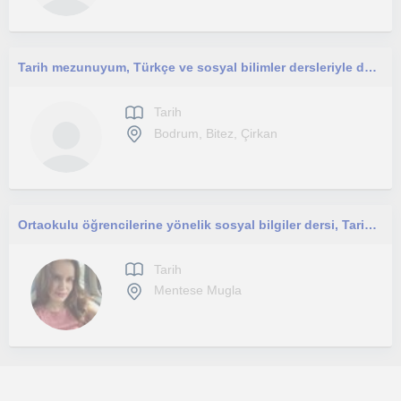
Tarih mezunuyum, Türkçe ve sosyal bilimler dersleriyle de ilgili ve basariliyimdir
Tarih
Bodrum, Bitez, Çirkan
Ortaokulu öğrencilerine yönelik sosyal bilgiler dersi, Tarih, Coğrafya öğretmeni
Tarih
Mentese Mugla