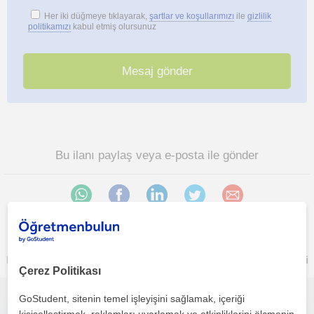
Her iki düğmeye tıklayarak,
şartlar ve koşullarımızı
ile
gizlilik
politikamızı
kabul etmiş olursunuz
Bu ilanı paylaş veya e-posta ile gönder
Mugla bölgesinde ilginizi çekebilecek diğer Tarih öğretmenleri
Çerez Politikası
GoStudent, sitenin temel işleyişini sağlamak, içeriği
Hem anlaşılır hem severek tarih dinlemek ister misin?