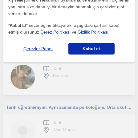
kişiselleştirmek, reklamları uyarlamak ve etkinliklerini ölçmenin
yanı sıra size daha iyi bir deneyim sunmak için çerezler gibi
verileri depolar.
Tarih
Bodrum
"Kabul Et" seçeneğine tıklayarak, aşağıdaki şartları kabul
etmiş olursunuz
Çerez Politikası
ve
Gizlilik Politikası
.
Çerezler Paneli
Kabul et
Çalışmaya hevesli ve öğretmeyi seven biriyim. Yeni şeyler öğrenme ve öğrendiklerimi aktarma seviyorum.
Tarih
Bodrum
Tarih öğretmeniyim. Aynı zamanda psikoloğum. Orta okul ve lise öğrencilerine tarih dersi vermek isterim
Tarih
Alan Mugla