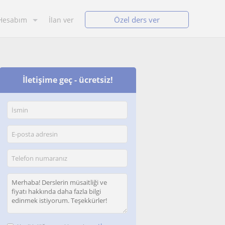
Özel ders ver
Hesabım
İlan ver
İletişime geç - ücretsiz!