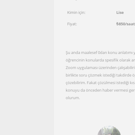
Kimin için:
Lise
Fiyat:
₺
850
/saat
Şu anda maalesef 0dan konu anlatımı y
öğrencinin konularda spesifik olarak an
Zoom uygulaması üzerinden çalışabiliri
birlikte soru çözmek istediği takdirde 
çözebilirim. Fakat çözülmesi istediği 
konuyu da önceden haber vermesi gerek
olurum.