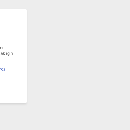
rı
ak için
rez