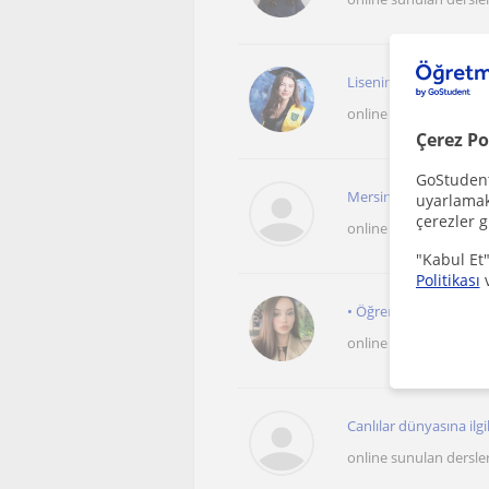
Lisenin bütün sınıf sev
online sunulan dersle
Çerez Po
GoStudent,
Mersin' de yaşıyorum. 
uyarlamak 
çerezler g
online sunulan dersle
"Kabul Et"
Politikası
• Öğrenci seviyesine u
online sunulan dersle
Canlılar dünyasına ilgil
online sunulan dersle