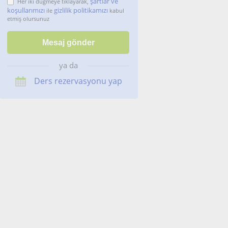
şartlar ve
Her iki düğmeye tıklayarak,
koşullarımızı
gizlilik politikamızı
ile
kabul
etmiş olursunuz
ya da
Ders rezervasyonu yap