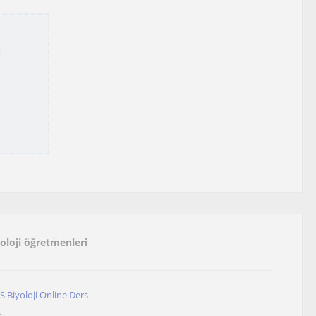
t
yoloji öğretmenleri
 Biyoloji Online Ders
r