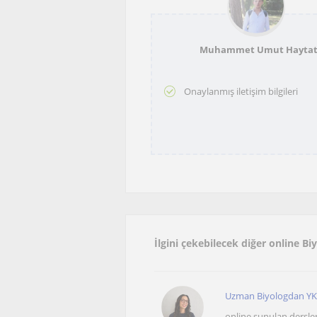
Muhammet Umut Hayta
Onaylanmış iletişim bilgileri
İlgini çekebilecek diğer online Bi
Uzman Biyologdan YKS
online sunulan dersle