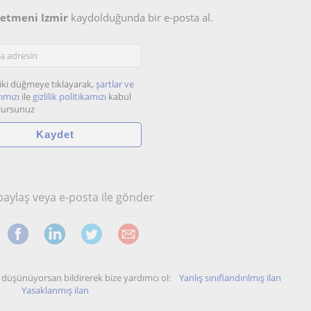
ğretmeni Izmir
kaydolduğunda bir e-posta al.
iki düğmeye tıklayarak,
şartlar ve
ımızı
ile
gizlilik politikamızı
kabul
lursunuz
 paylaş veya e-posta ile gönder
unu düşünüyorsan bildirerek bize yardımcı ol:
Yanlış sınıflandırılmış ilan
Yasaklanmış ilan