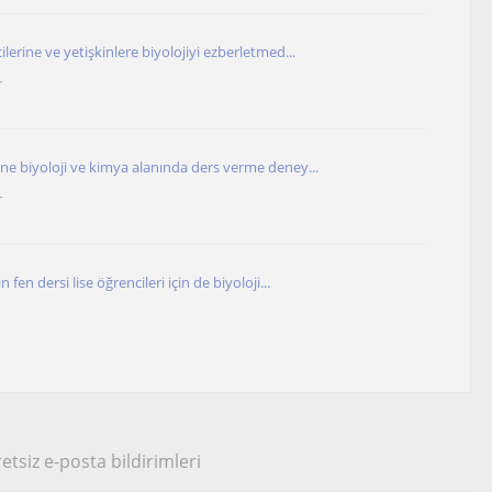
ilerine ve yetişkinlere biyolojiyi ezberletmed...
r
ine biyoloji ve kimya alanında ders verme deney...
r
n fen dersi lise öğrencileri için de biyoloji...
etsiz e-posta bildirimleri