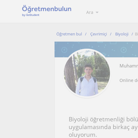
Ara
Öğretmen bul
Çevrimiçi
Biyoloji
B
Muhamm
Online d
Biyoloji öğretmenliği b
uygulamasında birkaç ayd
oluyorum.