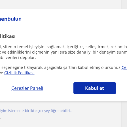
iyelerinden öğrencilere ihtiyaca göre yazılı s...
r
litikası
 sitenin temel işleyişini sağlamak, içeriği kişiselleştirmek, reklamla
Biyoloji bölümünü bitirdim ve Biyolojiyi başta ...
ve etkinliklerini ölçmenin yanı sıra size daha iyi bir deneyim sunm
ibi verileri depolar.
r
 seçeneğine tıklayarak, aşağıdaki şartları kabul etmiş olursunuz
Çe
ve
Gizlilik Politikası
.
ygun, anlaşılır biyoloji dersleri anlatıyorum
Çerezler Paneli
Kabul et
r
iyim isterseniz birlikte çok şey öğrenebiliri...
r