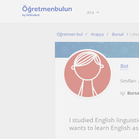
Ara
Öğretmen bul
Arapça
Bursal
I stu
Bot
Sınıfları
içi
Bursa
I studied English linguist
wants to learn English a