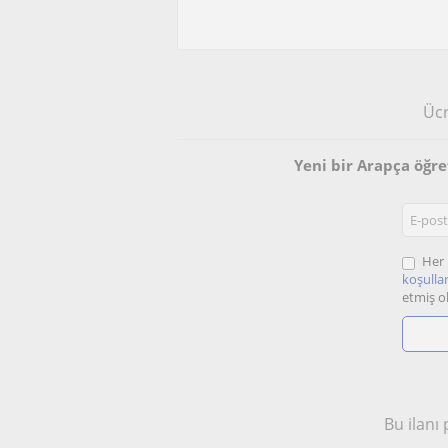
Ücr
Yeni bir Arapça öğr
Her 
koşullar
etmiş o
Bu ilanı