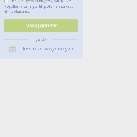
şartlar ve
Her iki düğmeye tıklayarak,
koşullarımızı
gizlilik politikamızı
ile
kabul
etmiş olursunuz
ya da
Ders rezervasyonu yap