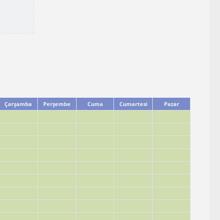
Çarşamba
Perşembe
Cuma
Cumartesi
Pazar