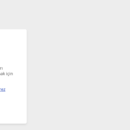
rı
ak için
rez