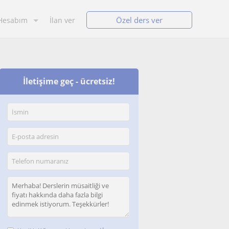
Özel ders ver
Hesabım
İlan ver
İletişime geç - ücretsiz!