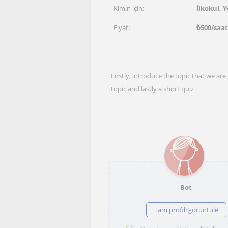
Kimin için:
İlkokul, Y
Fiyat:
₺
500
/saat
Firstly, introduce the topic that we are 
topic and lastly a short quiz
Bot
Tam profili görüntüle