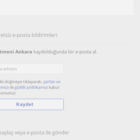
etsiz e-posta bildirimleri
etmeni Ankara
kaydolduğunda bir e-posta al.
iki düğmeye tıklayarak,
şartlar ve
ımızı
ile
gizlilik politikamızı
kabul
lursunuz
 paylaş veya e-posta ile gönder