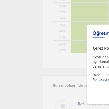
16:00
17:00
18:00
19:00
20:00
21:00
22:00
Çerez Po
23:00
GoStudent,
uyarlamak 
çerezler g
"Kabul Et"
Politikası
Bursal bölgesinde ilginizi çekebi
Elektrik elektronik mü