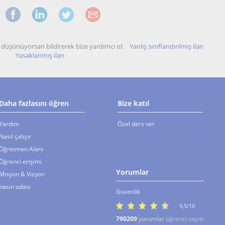
unu düşünüyorsan bildirerek bize yardımcı ol:
Yanlış sınıflandırılmış ilan
Yasaklanmış ilan
Daha fazlasını öğren
Bize katıl
Yardım
Özel ders ver
Nasıl çalışır
Öğretmen Alanı
Öğrenci erişimi
Yorumlar
Misyon & Vizyon
basın odası
Güvenlik
9,5/10
790209
yorumlar
öğrenci sayısı