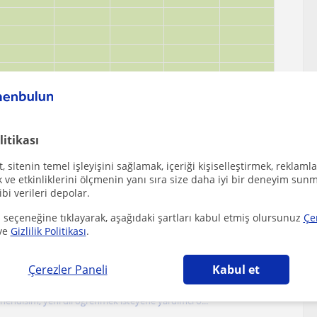
litikası
 sitenin temel işleyişini sağlamak, içeriği kişiselleştirmek, reklamla
ve etkinliklerini ölçmenin yanı sıra size daha iyi bir deneyim sunm
ibi verileri depolar.
 seçeneğine tıklayarak, aşağıdaki şartları kabul etmiş olursunuz
Çe
ve
Gizlilik Politikası
.
lecek diğer Arapça öğretmenleri
Çerezler Paneli
Kabul et
hendisim, yeni dil öğrenmek isteyene yardımcı o...