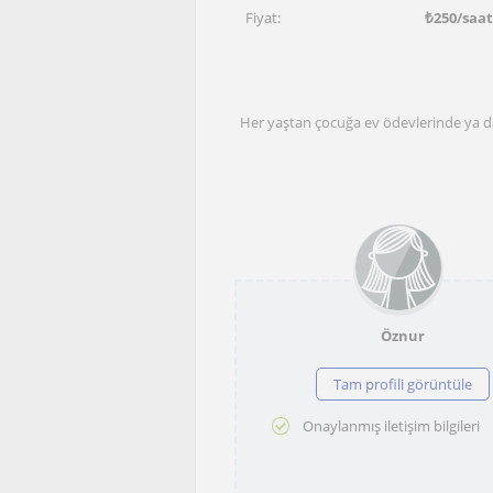
Fiyat:
₺
250
/saat
Her yaştan çocuğa ev ödevlerinde ya da
Öznur
Tam profili görüntüle
Onaylanmış iletişim bilgileri