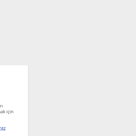
rı
ak için
rez