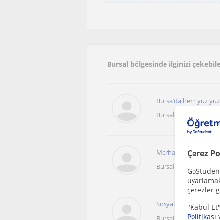
Bursal bölgesinde ilginizi çekebi
Bursa’da hem yüz yüze 
Bursal
Çerez Po
Merhaba! Ben Gözde Öğ
Bursal
GoStudent,
uyarlamak 
çerezler g
Sosyal Bilgiler özel de
"Kabul Et"
Politikası
Bursal