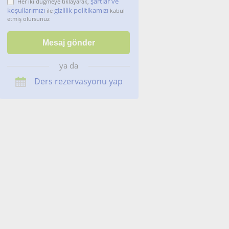
şartlar ve
Her iki düğmeye tıklayarak,
koşullarımızı
gizlilik politikamızı
ile
kabul
etmiş olursunuz
ya da
Ders rezervasyonu yap