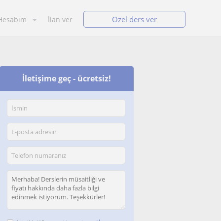
Özel ders ver
Hesabım
İlan ver
İletişime geç - ücretsiz!