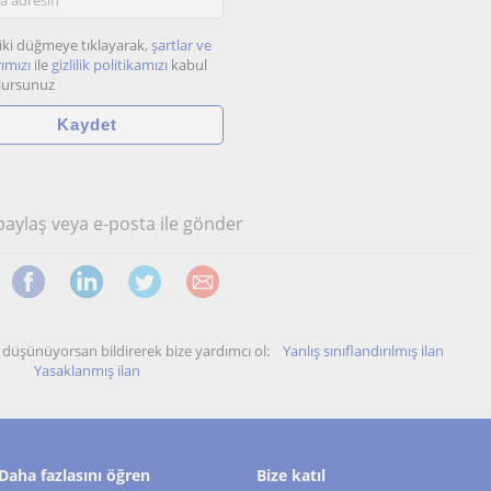
iki düğmeye tıklayarak,
şartlar ve
ımızı
ile
gizlilik politikamızı
kabul
lursunuz
 paylaş veya e-posta ile gönder
unu düşünüyorsan bildirerek bize yardımcı ol:
Yanlış sınıflandırılmış ilan
Yasaklanmış ilan
Daha fazlasını öğren
Bize katıl