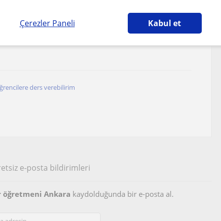
Çerezler Paneli
Kabul et
yayı Sarmal Öğrenelim!
rencilere ders verebilirim
etsiz e-posta bildirimleri
ar öğretmeni Ankara
kaydolduğunda bir e-posta al.