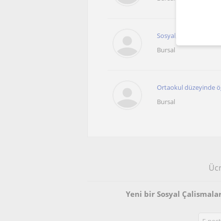
Sosyal, Tarih, Coğraf
Bursal
Ortaokul düzeyinde öğ
Bursal
Ücr
Yeni bir Sosyal Çalismal