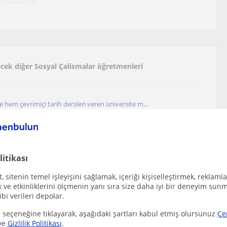
lecek diğer Sosyal Çalismalar öğretmenleri
hem çevrimiçi tarih dersleri veren üniversite m...
litikası
retmen Ortaokul ve Lise seviyesindeki öğrenciler...
 sitenin temel işleyişini sağlamak, içeriği kişiselleştirmek, reklamla
ve etkinliklerini ölçmenin yanı sıra size daha iyi bir deneyim sunm
ibi verileri depolar.
rsi vermek istiyorum sınıflara ders verebilirim
 seçeneğine tıklayarak, aşağıdaki şartları kabul etmiş olursunuz
Çe
ve
Gizlilik Politikası
.