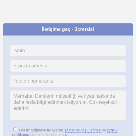
İletişime geç - ücretsiz!
Her iki düğmeye tıklayarak,
şartlar ve koşullarımızı
ile
gizlilik
politikamızı
kabul etmiş olursunuz