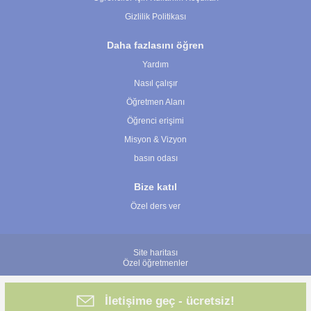
Gizlilik Politikası
Daha fazlasını öğren
Yardım
Nasıl çalışır
Öğretmen Alanı
Öğrenci erişimi
Misyon & Vizyon
basın odası
Bize katıl
Özel ders ver
Site haritası
Özel öğretmenler
İletişime geç - ücretsiz!
© 2007 - 2026 ÖğretmenBulun