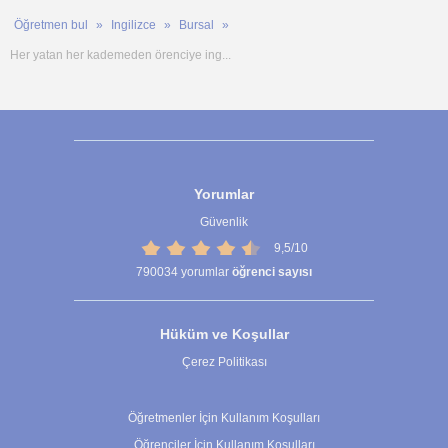
Öğretmen bul
Ingilizce
Bursal
Her yatan her kademeden örenciye ing...
Yorumlar
Güvenlik
9,5/10
790034
yorumlar
öğrenci sayısı
Hüküm ve Koşullar
Çerez Politikası
Çerez Ayarları
Öğretmenler İçin Kullanım Koşulları
Öğrenciler İçin Kullanım Koşulları