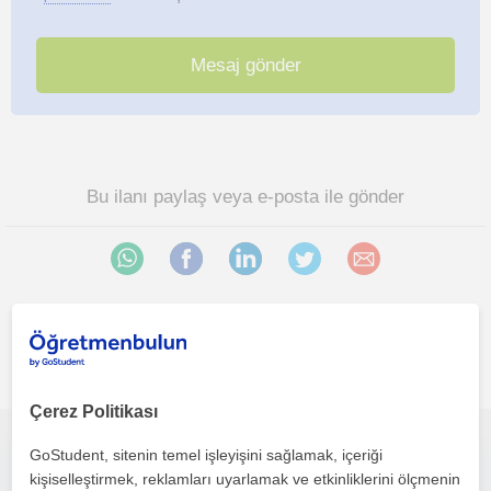
Bu ilanı paylaş veya e-posta ile gönder
Bursal bölgesinde ilginizi çekebilecek diğer Ingilizce
öğretmenleri
Çerez Politikası
GoStudent, sitenin temel işleyişini sağlamak, içeriği
Konuşma becerilerini, telaffuzunu geliştirmek isteyenlere yardımcı olmak istiyorum :D IELTS Academic, speaking 8 skorum var
kişiselleştirmek, reklamları uyarlamak ve etkinliklerini ölçmenin