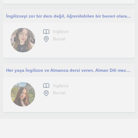
İngilizceyi zor bir ders değil, öğrenilebilen bir beceri olarak görüyorum.İngilizcesini geliştirmek isteyen herkesle çalışabilirim
Ingilizce
Bursal
Her yaşa İngilizce ve Almanca dersi veren, Alman Dili mezunu, Bursa merkezli öğretmenim.
Ingilizce
Bursal