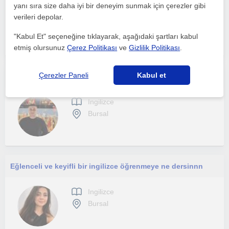
yanı sıra size daha iyi bir deneyim sunmak için çerezler gibi
Ingilizce
verileri depolar.
Bursal
"Kabul Et" seçeneğine tıklayarak, aşağıdaki şartları kabul
etmiş olursunuz
Çerez Politikası
ve
Gizlilik Politikası
.
Çerezler Paneli
Kabul et
Hello, my name is Hakan Erdoğan. I am a graduate of Political Science and International Relations
Ingilizce
Bursal
Eğlenceli ve keyifli bir ingilizce öğrenmeye ne dersinnn
Ingilizce
Bursal