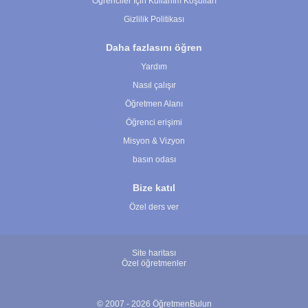
Öğrenciler İçin Kullanım Koşulları
Gizlilik Politikası
Daha fazlasını öğren
Yardım
Nasıl çalışır
Öğretmen Alanı
Öğrenci erişimi
Misyon & Vizyon
basın odası
Bize katıl
Özel ders ver
Site haritası
Özel öğretmenler
© 2007 - 2026 ÖğretmenBulun