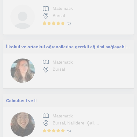
Matematik
Bursal
(
1
)
İlkokul ve ortaokul öğrencilerine gerekli eğitimi sağlayabilirim, çocuklar ile iletişimim çok iyidir sabırlı be sevgi doluyumdur.
Matematik
Bursal
Calculus I ve II
Matematik
Bursal, Nallidere, Çali,...
(
5
)