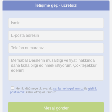
İletişime geç - ücretsiz!
Her iki düğmeye tıklayarak,
şartlar ve koşullarımızı
ile
gizlilik
politikamızı
kabul etmiş olursunuz