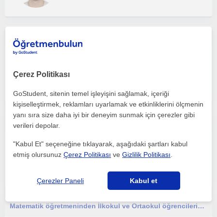
Boğaziçi Üniversitesi mezunuyum. İlkokul ve ortaokul öğrencilerine matematiği sevdirerek öğretiyorum.
Matematik
Bursal
Çerez Politikası
GoStudent, sitenin temel işleyişini sağlamak, içeriği
kişiselleştirmek, reklamları uyarlamak ve etkinliklerini ölçmenin
yanı sıra size daha iyi bir deneyim sunmak için çerezler gibi
İlkokul ve ortaokul öğrencileri için matematik özel ders
verileri depolar.
"Kabul Et" seçeneğine tıklayarak, aşağıdaki şartları kabul
Matematik
etmiş olursunuz
Çerez Politikası
ve
Gizlilik Politikası
.
Bursal
Çerezler Paneli
Kabul et
Matematik öğretmeninden İlkokul ve Ortaokul öğrencilerine seviyelerine uygun, matematiği sevdirerek öğretecek özel dersler