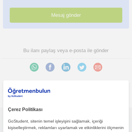
Bu ilanı paylaş veya e-posta ile gönder
Ankara bölgesinde ilginizi çekebilecek diğer Muhasebe
öğretmenleri
Çerez Politikası
GoStudent, sitenin temel işleyişini sağlamak, içeriği
derslerim muhasebe önlisans ve lisansta muhasebe giriş derslerinde mantığını kavramaya ihtiyacı olan kişilere yardımcı olacaktır
kişiselleştirmek, reklamları uyarlamak ve etkinliklerini ölçmenin