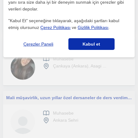
yanı sıra size daha iyi bir deneyim sunmak için çerezler gibi
Muhasebe
verileri depolar.
Bursal
"Kabul Et" seçeneğine tıklayarak, aşağıdaki şartları kabul
etmiş olursunuz
Çerez Politikası
ve
Gizlilik Politikası
.
Genel muhasebe ve maliyet muhasebesi dersi vermekteyim
Çerezler Paneli
Kabul et
Muhasebe
Çankaya (Ankara), Asagi ...
Mali müşavirlik, uzun yıllar özel dersaneler de ders verdim. A. Ö. F, Mali müş., ticaret lis. , üniv., KPSS, şirket yön. Sahipleri
Muhasebe
Ankara Sehri