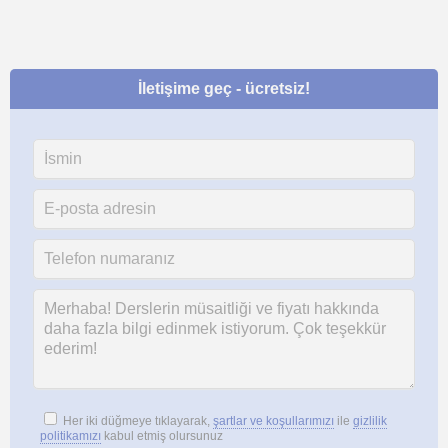
İletişime geç - ücretsiz!
Her iki düğmeye tıklayarak,
şartlar ve koşullarımızı
ile
gizlilik
politikamızı
kabul etmiş olursunuz