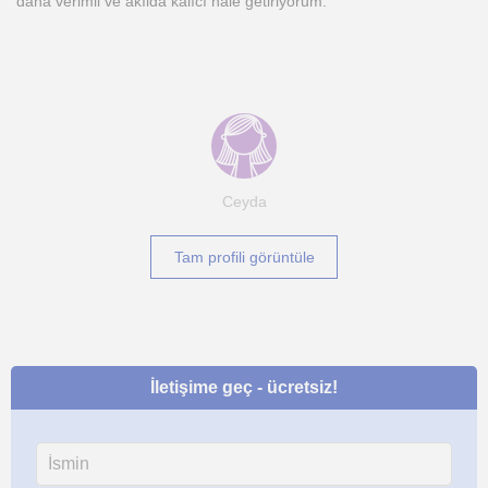
daha verimli ve akılda kalıcı hale getiriyorum.
Ceyda
Tam profili görüntüle
İletişime geç - ücretsiz!