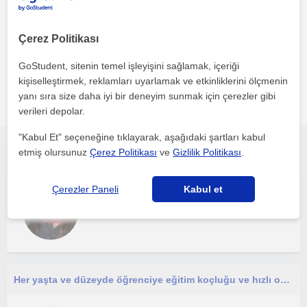
Çerez Politikası
GoStudent, sitenin temel işleyişini sağlamak, içeriği
kişiselleştirmek, reklamları uyarlamak ve etkinliklerini ölçmenin
Bursal bölgesinde ilginizi çekebilecek diğer Yabancilar için
yanı sıra size daha iyi bir deneyim sunmak için çerezler gibi
Türkçe öğretmenleri
verileri depolar.
"Kabul Et" seçeneğine tıklayarak, aşağıdaki şartları kabul
etmiş olursunuz
Çerez Politikası
ve
Gizlilik Politikası
.
Yabancılar için pratik ve akıcı Türkçe dersleri
Çerezler Paneli
Kabul et
Yabancilar için Türkçe
Bursal
Her yaşta ve düzeyde öğrenciye eğitim koçluğu ve hızlı okuma, ortaokul düzeyindeki öğrencilere de Türkçe dersleri verilir