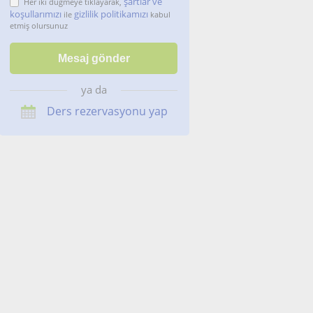
şartlar ve
Her iki düğmeye tıklayarak,
koşullarımızı
gizlilik politikamızı
ile
kabul
etmiş olursunuz
ya da
Ders rezervasyonu yap