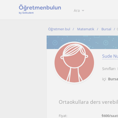
Ara
Öğretmen bul
Matematik
Bursal
Sude Nu
Sınıfları
içi
Bursa
Ortaokullara ders vereb
Fiyat:
₺
600
/saat