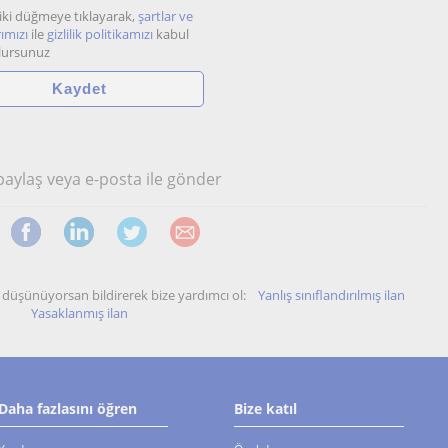
iki düğmeye tıklayarak,
şartlar ve
ımızı
ile
gizlilik politikamızı
kabul
lursunuz
 paylaş veya e-posta ile gönder
unu düşünüyorsan bildirerek bize yardımcı ol:
Yanlış sınıflandırılmış ilan
Yasaklanmış ilan
Daha fazlasını öğren
Bize katıl