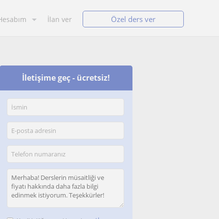
Özel ders ver
Hesabım
İlan ver
İletişime geç - ücretsiz!