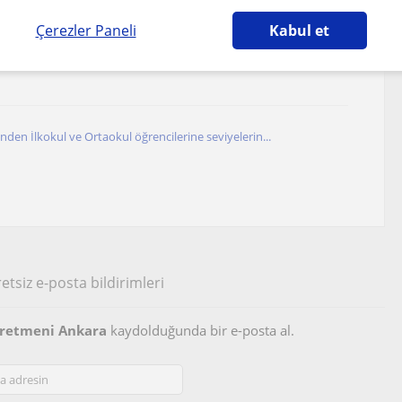
Çerezler Paneli
Kabul et
 | Yazılı & ÖSYM Odaklı | Yüz Yüze / Online
en İlkokul ve Ortaokul öğrencilerine seviyelerin...
etsiz e-posta bildirimleri
ğretmeni Ankara
kaydolduğunda bir e-posta al.