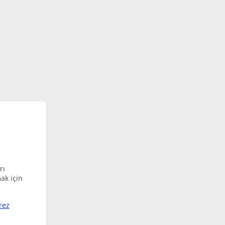
rı
ak için
rez