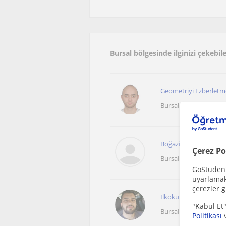
Bursal bölgesinde ilginizi çekeb
Geometriyi Ezberletm
Bursal
Boğaziçi Üniversitesi
Çerez Po
Bursal
GoStudent,
uyarlamak 
çerezler g
İlkokul ve ortaokul öğ
"Kabul Et"
Bursal
Politikası