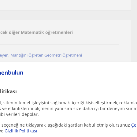
ilecek diğer Matematik öğretmenleri
eyen, Mantığını Öğreten Geometri Öğretmeni
 mezunuyum. İlkokul ve ortaokul öğrencilerine ma...
litikası
 sitenin temel işleyişini sağlamak, içeriği kişiselleştirmek, reklamla
ve etkinliklerini ölçmenin yanı sıra size daha iyi bir deneyim sunm
ibi verileri depolar.
rencileri için matematik özel ders
 seçeneğine tıklayarak, aşağıdaki şartları kabul etmiş olursunuz
Çe
ve
Gizlilik Politikası
.