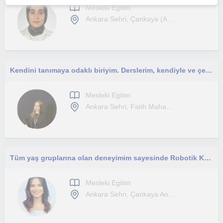
Mesleki Egitim
Ankara Sehri, Çankaya (A...
Kendini tanımaya odaklı biriyim. Derslerim, kendiyle ve çevresiyle iletişimini geliştirmek isteyenlere yöneliktir
Mesleki Egitim
Ankara Sehri, Fatih Maha...
Tüm yaş gruplarına olan deneyimim sayesinde Robotik Kodlama, Yazılım gibi teknik konularda size yardımcı olmak isterim.
Mesleki Egitim
Ankara Sehri, Çankaya An...