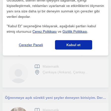
GoStudent, sitenin temel işleyişini sağlamak, içeriği
kişiselleştirmek, reklamları uyarlamak ve etkinliklerini ölçmenin
İlkokul-Ortaokul seviyesi matematik dersi
yanı sıra size daha iyi bir deneyim sunmak için çerezler gibi
verileri depolar.
Matematik
"Kabul Et" seçeneğine tıklayarak, aşağıdaki şartları kabul
Çankaya (Ankara), Asagi ...
etmiş olursunuz
Çerez Politikası
ve
Gizlilik Politikası
.
Çerezler Paneli
Kabul et
ODTÜ öğrencisinden İlkokul ve Ortaokul seviyesine özel ders
Matematik
Çankaya (Ankara), Çankay...
Öğrenmeye açık sürekli yeni şeyler deneyen birisiyim. Derslerim ilkokul ,ortaokul ve lise düzeyin de.
Matematik