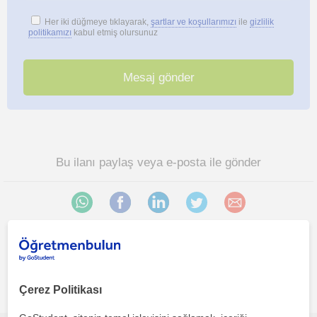
Her iki düğmeye tıklayarak,
şartlar ve koşullarımızı
ile
gizlilik
politikamızı
kabul etmiş olursunuz
Bu ilanı paylaş veya e-posta ile gönder
Çankaya (Ankara), Çaykaya (Ankara), Çandir (Ankara),
Kumartas bölgesinde ilginizi çekebilecek diğer Matematik
Çerez Politikası
öğretmenleri