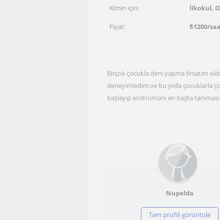
Kimin için:
İlkokul, 
Fiyat:
₺
1200
/sa
Birçok çocukla ders yapma fırsatım old
deneyimledim ve bu yolla çocuklarla çok 
başlayıp enstrümanı en başta tanımasın
Nupelda
Tam profili görüntüle