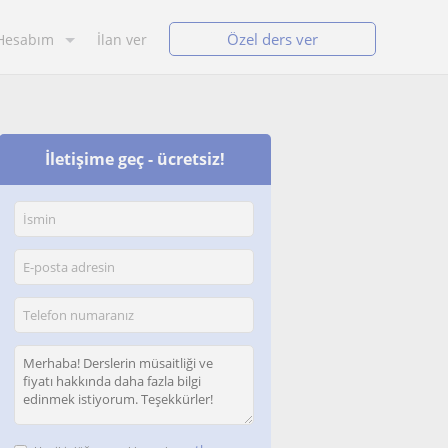
Özel ders ver
Hesabım
İlan ver
İletişime geç - ücretsiz!