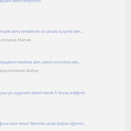
piyano dersi veriyorum!
üzik dersi verebilmek ve sanatla iç içe bir den...
a (Ankara), Mamak
iyaçlarını merkeze alan, sabırlı ve motive edic...
nkaya (Ankara), Mühye
aş için uygundur.Genel olarak 5-18 yaş aralığınd...
ğuna hazır mısın? Benimle sanatı baştan öğrenin...