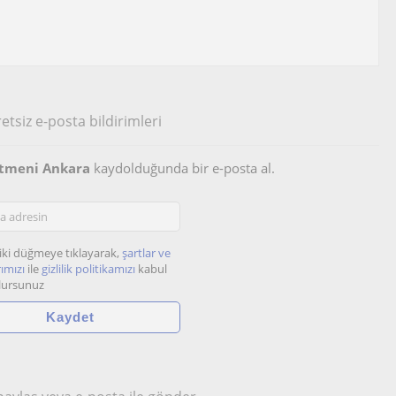
etsiz e-posta bildirimleri
etmeni Ankara
kaydolduğunda bir e-posta al.
iki düğmeye tıklayarak,
şartlar ve
ımızı
ile
gizlilik politikamızı
kabul
lursunuz