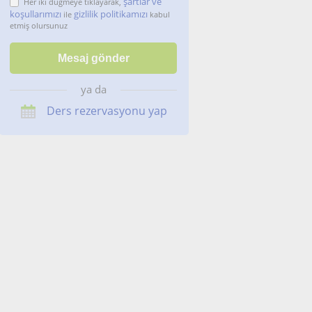
şartlar ve
Her iki düğmeye tıklayarak,
koşullarımızı
gizlilik politikamızı
ile
kabul
etmiş olursunuz
ya da
Ders rezervasyonu yap