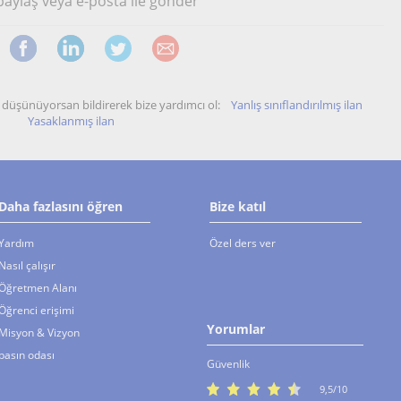
 paylaş veya e-posta ile gönder
unu düşünüyorsan bildirerek bize yardımcı ol:
Yanlış sınıflandırılmış ilan
Yasaklanmış ilan
Daha fazlasını öğren
Bize katıl
Yardım
Özel ders ver
Nasıl çalışır
Öğretmen Alanı
Öğrenci erişimi
Yorumlar
Misyon & Vizyon
basın odası
Güvenlik
9,5/10