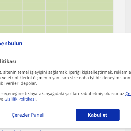
litikası
 sitenin temel işleyişini sağlamak, içeriği kişiselleştirmek, reklamla
ve etkinliklerini ölçmenin yanı sıra size daha iyi bir deneyim sunm
ibi verileri depolar.
 seçeneğine tıklayarak, aşağıdaki şartları kabul etmiş olursunuz
Çe
ve
Gizlilik Politikası
.
zi çekebilecek diğer Piyano öğretmenleri
Çerezler Paneli
Kabul et