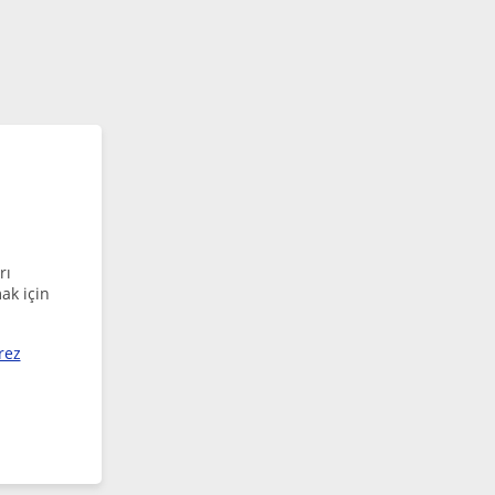
rı
ak için
rez