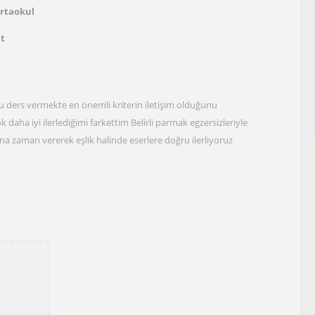
Ortaokul
at
u ders vermekte en önemli kriterin iletişim olduğunu
daha iyi ilerlediğimi farkettim Belirli parmak egzersizleriyle
a zaman vererek eşlik halinde eserlere doğru ilerliyoruz