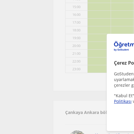
15:00
16:00
17:00
18:00
19:00
20:00
21:00
22:00
Çerez Po
23:00
GoStudent,
uyarlamak 
çerezler g
"Kabul Et"
Politikası
Çankaya Ankara bölgesinde ilgini