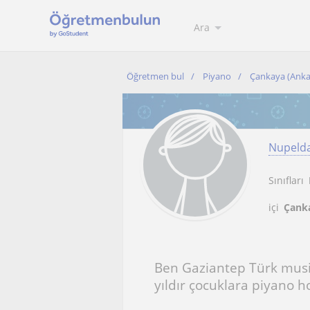
Ara
Öğretmen bul
Piyano
Çankaya (Anka
Nupeld
Sınıfları
içi
Çank
Ben Gaziantep Türk mus
yıldır çocuklara piyano h