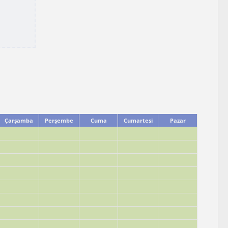
Çarşamba
Perşembe
Cuma
Cumartesi
Pazar