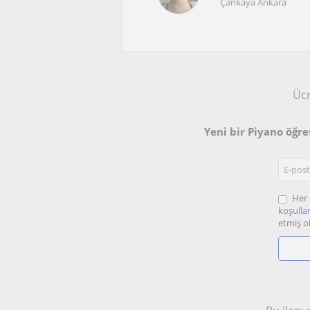
Çankaya Ankara
Ücr
Yeni bir Piyano öğr
Her 
koşullar
etmiş o