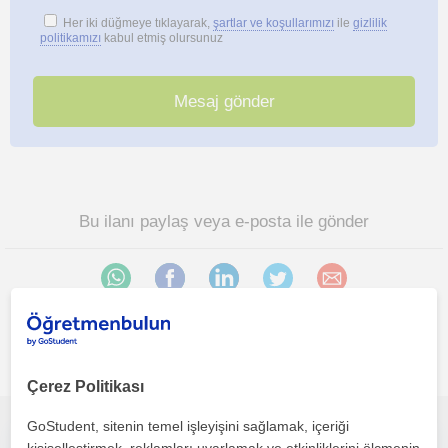
Her iki düğmeye tıklayarak,
şartlar ve koşullarımızı
ile
gizlilik
politikamızı
kabul etmiş olursunuz
Bu ilanı paylaş veya e-posta ile gönder
İlgini çekebilecek diğer online Yoga öğretmenleri
Çerez Politikası
GoStudent, sitenin temel işleyişini sağlamak, içeriği
Selamlar, yetişkin her sağlıklı kişi derslere katılabilir. Yoga yada Qigong seansı için dünüş yapabilirsiniz.Görüşmek dileğiyle ,