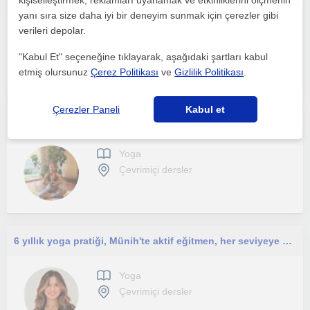
kişiselleştirmek, reklamları uyarlamak ve etkinliklerini ölçmenin
yanı sıra size daha iyi bir deneyim sunmak için çerezler gibi
verileri depolar.
Yoga
Çevrimiçi dersler
"Kabul Et" seçeneğine tıklayarak, aşağıdaki şartları kabul
etmiş olursunuz
Çerez Politikası
ve
Gizlilik Politikası
.
Çerezler Paneli
Kabul et
Stres yönetimi sağlıklı yaş alma için yin yoga.
Yoga
Çevrimiçi dersler
6 yıllık yoga pratiği, Münih'te aktif eğitmen, her seviyeye uygun online vinyasa, yin ve meditasyon dersleri
Yoga
Çevrimiçi dersler