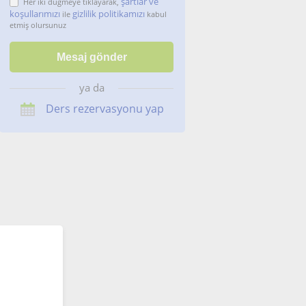
şartlar ve
Her iki düğmeye tıklayarak,
koşullarımızı
gizlilik politikamızı
ile
kabul
etmiş olursunuz
ya da
Ders rezervasyonu yap