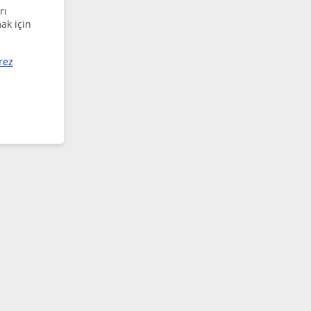
rı
ak için
rez