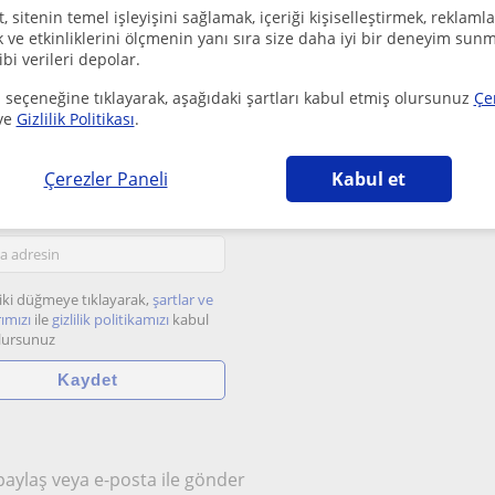
 sitenin temel işleyişini sağlamak, içeriği kişiselleştirmek, reklamla
ve etkinliklerini ölçmenin yanı sıra size daha iyi bir deneyim sunm
ibi verileri depolar.
 seçeneğine tıklayarak, aşağıdaki şartları kabul etmiş olursunuz
Çe
ve
Gizlilik Politikası
.
etsiz e-posta bildirimleri
Çerezler Paneli
Kabul et
etmeni Mersin
kaydolduğunda bir e-posta al.
iki düğmeye tıklayarak,
şartlar ve
ımızı
ile
gizlilik politikamızı
kabul
lursunuz
 paylaş veya e-posta ile gönder