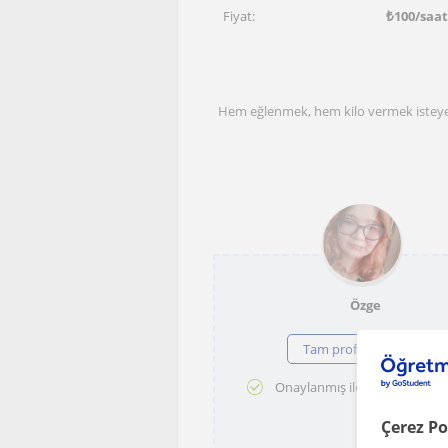
Fiyat:
₺
100
/saa
Hem eğlenmek, hem kilo vermek isteyen
Özge
Tam profili görüntüle
Onaylanmış iletişim bilgileri
Çerez Po