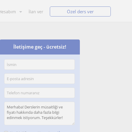
Özel ders ver
Hesabım
İlan ver
İletişime geç - ücretsiz!