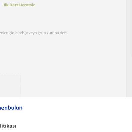
t
İlk Ders Ücretsiz
ler için birebşr veya grup zumba dersi
litikası