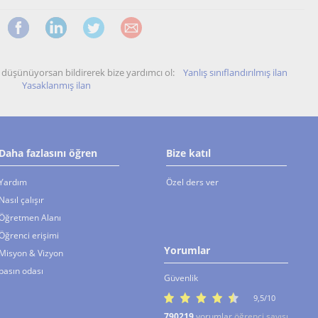
unu düşünüyorsan bildirerek bize yardımcı ol:
Yanlış sınıflandırılmış ilan
Yasaklanmış ilan
Daha fazlasını öğren
Bize katıl
Yardım
Özel ders ver
Nasıl çalışır
Öğretmen Alanı
Öğrenci erişimi
Yorumlar
Misyon & Vizyon
basın odası
Güvenlik
9,5/10
790219
yorumlar
öğrenci sayısı