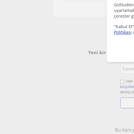
GoStudent,
uyarlamak 
çerezler g
"Kabul Et"
Politikası
Ücr
Yeni bir Zumba öğr
Her 
koşullar
etmiş o
Bu ilanı