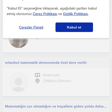
"Kabul Et" seçeneğine tıklayarak, aşağıdaki şartları kabul
etmiş olursunuz
Çerez Politikası
ve
Gizlilik Politikası
.
Makine mühendisliği yüksek lisans mezunuyum. Sayısal alanda dersler vermek istiyorum .
Çerezler Paneli
Kabul et
Matematik
Çiftlikköy (Mersin), Çif...
ortaokul matematik derecesinde özel ders verilir
Matematik
Çiftlikköy (Mersin)
Matematiğin zor olmadığını ve hayallere giden yolda daha rahat yürümek için matematiği kolaylaştırmak amaçlayan bir öğretmen