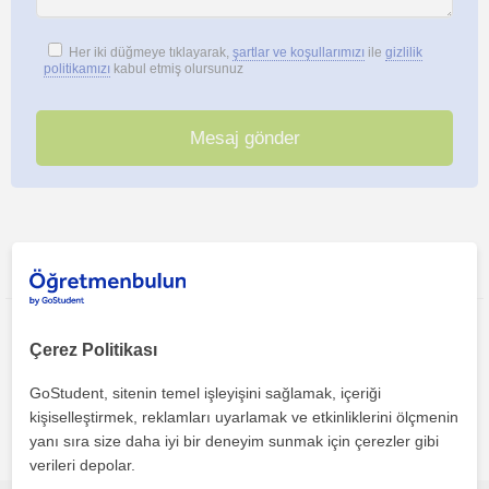
Her iki düğmeye tıklayarak,
şartlar ve koşullarımızı
ile
gizlilik
politikamızı
kabul etmiş olursunuz
Bu ilanı paylaş veya e-posta ile gönder
Çerez Politikası
GoStudent, sitenin temel işleyişini sağlamak, içeriği
kişiselleştirmek, reklamları uyarlamak ve etkinliklerini ölçmenin
Izmir bölgesinde ilginizi çekebilecek diğer Basketbol
yanı sıra size daha iyi bir deneyim sunmak için çerezler gibi
öğretmenleri
verileri depolar.