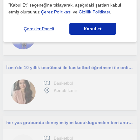
"Kabul Et" seçeneğine tıklayarak, aşağıdaki şartları kabul
etmiş olursunuz
Çerez Politikası
ve
Gizlilik Politikası
.
Basketbol benim için sadece bir spor değil, disiplin, ekip ruhu ve kişisel gelişimin en güçlü araçlarından biri.
Basketbol
Çerezler Paneli
Kabul et
Bornova
İzmir'de 10 yıllık tecrübesi ile basketbol öğretmeni ile online- yüz yüze ders
Basketbol
Konak İzmir
her yas grubunda deneyimliyim kucuklugumden beri antrenorluge merakliyim calismalarim basketbol,diyet ve beslenme agirlikli
Basketbol