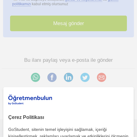
politikamızı
kabul etmiş olursunuz
Bu ilanı paylaş veya e-posta ile gönder
Darica (Kocaeli) bölgesinde ilginizi çekebilecek diğer Ilkokul
öğretmenleri
Çerez Politikası
GoStudent, sitenin temel işleyişini sağlamak, içeriği
İlkokul 4. Sınıfa kadar eğitim verebilirim çocukları severim ve anlaşabilirim.
kişiselleştirmek, reklamları uyarlamak ve etkinliklerini ölçmenin