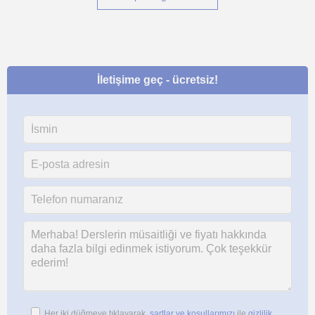
İletişime geç - ücretsiz!
Her iki düğmeye tıklayarak,
şartlar ve koşullarımızı
ile
gizlilik