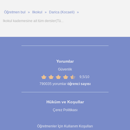
Öğretmen bul
Ilkokul
Darica (Kocaeli)
lkokul kademesine ait tüm dersler(Tü...
Yorumlar
Güvenlik
9,5/10
790035
yorumlar
öğrenci sayısı
Hüküm ve Koşullar
Çerez Politikası
Çerez Ayarları
Öğretmenler İçin Kullanım Koşulları