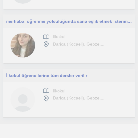
merhaba, öğrenme yolculuğunda sana eşlik etmek isterim. Yeni bir şeyler deneyelim mi?
Ilkokul
Darica (Kocaeli), Gebze,...
İlkokul öğrencilerine tüm dersler verilir
Ilkokul
Darica (Kocaeli), Gebze,...