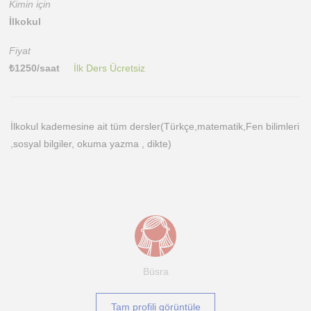
Kimin için
İlkokul
Fiyat
₺
1250
/saat
İlk Ders Ücretsiz
İlkokul kademesine ait tüm dersler(Türkçe,matematik,Fen bilimleri
,sosyal bilgiler, okuma yazma , dikte)
Büsra
Tam profili görüntüle