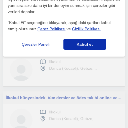
yanı sıra size daha iyi bir deneyim sunmak için çerezler gibi
Ilkokul
verileri depolar.
Darica (Kocaeli), Gebze,...
"Kabul Et" seçeneğine tıklayarak, aşağıdaki şartları kabul
etmiş olursunuz
Çerez Politikası
ve
Gizlilik Politikası
.
Çerezler Paneli
Kabul et
İlkokul bünyesindeki tüm dersler ve ödev takibi
Ilkokul
Darica (Kocaeli), Gebze,...
İlkokul bünyesindeki tüm dersler ve ödev takibi online ve yüz yüze
Ilkokul
Darica (Kocaeli), Gebze,...